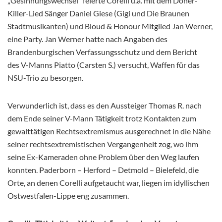
„Gesinnungswechsel“ feierte Corelli u.a. mit dem Döner-
Killer-Lied Sänger Daniel Giese (Gigi und Die Braunen
Stadtmusikanten) und Bloud & Honour Mitglied Jan Werner,
eine Party. Jan Werner hatte nach Angaben des
Brandenburgischen Verfassungsschutz und dem Bericht
des V-Manns Piatto (Carsten S.) versucht, Waffen für das
NSU-Trio zu besorgen.
Verwunderlich ist, dass es den Aussteiger Thomas R. nach
dem Ende seiner V-Mann Tätigkeit trotz Kontakten zum
gewalttätigen Rechtsextremismus ausgerechnet in die Nähe
seiner rechtsextremistischen Vergangenheit zog, wo ihm
seine Ex-Kameraden ohne Problem über den Weg laufen
konnten. Paderborn – Herford – Detmold – Bielefeld, die
Orte, an denen Corelli aufgetaucht war, liegen im idyllischen
Ostwestfalen-Lippe eng zusammen.