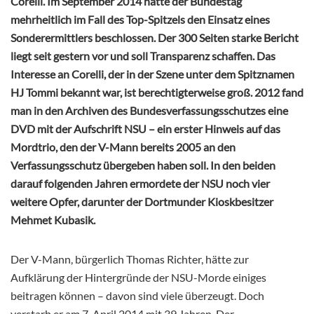
Corelli. Im September 2014 hatte der Bundestag
mehrheitlich im Fall des Top-Spitzels den Einsatz eines
Sonderermittlers beschlossen. Der 300 Seiten starke Bericht
liegt seit gestern vor und soll Transparenz schaffen. Das
Interesse an Corelli, der in der Szene unter dem Spitznamen
HJ Tommi bekannt war, ist berechtigterweise groß. 2012 fand
man in den Archiven des Bundesverfassungsschutzes eine
DVD mit der Aufschrift NSU – ein erster Hinweis auf das
Mordtrio, den der V-Mann bereits 2005 an den
Verfassungsschutz übergeben haben soll. In den beiden
darauf folgenden Jahren ermordete der NSU noch vier
weitere Opfer, darunter der Dortmunder Kioskbesitzer
Mehmet Kubasik.
Der V-Mann, bürgerlich Thomas Richter, hätte zur
Aufklärung der Hintergründe der NSU-Morde einiges
beitragen können – davon sind viele überzeugt. Doch
verstarb er am 7. April 2014 mit 39 Jahren. Der