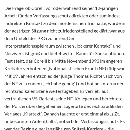
Die Frage, ob Corelli vor oder während seiner 12-jährigen
Arbeit für den Verfassungsschutz direkten oder zumindest
indirekten Kontakt zu dem mörderischen Trio hatte, wurde in
der gestrigen Sitzung nicht zufriedenstellend geklärt, war aus
dem Umfeld des PKG zu hören. Der
Interpretationsspielraum zwischen „lockerer Kontakt“ und
Netzwerk ist groß und bietet weiter Raum für Spekulationen.
Fest steht, das Corelli bis Mitte November 1993 im engeren
Kreis der verbotenen „Nationalistischen Front (NF) tätig war.
Mit 19 Jahren entschied der junge Thomas Richter, sich von
der NF zu trennen („ich habe genug“) und bot an, Interna der
rechtsradikalen Szene weiterzugeben. Er verriet, laut
vertraulichen VS-Bericht, seine NF-Kollegen und berichtete
der Polizei über die geheimen Lagerorte des rechtsradikalen
Verlages „Klartext“. Danach tauchte er erst einmal ab „z.Zt.
unbekannten Aufenthalts“, notiert der Verfassungsschutz. Es
war der Beginn einer langjährigen Spitzel-Karriere – die