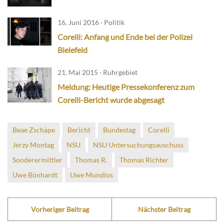
16. Juni 2016 · Politik
Corelli: Anfang und Ende bei der Polizei
Bielefeld
21. Mai 2015 · Ruhrgebiet
Meldung: Heutige Pressekonferenz zum
Corelli-Bericht wurde abgesagt
Beae Zschäpe
Bericht
Bundestag
Corelli
Jerzy Montag
NSU
NSU Untersuchungsauschuss
Sonderermittler
Thomas R.
Thomas Richter
Uwe Bönhardt
Uwe Mundlos
Vorheriger Beitrag
Nächster Beitrag