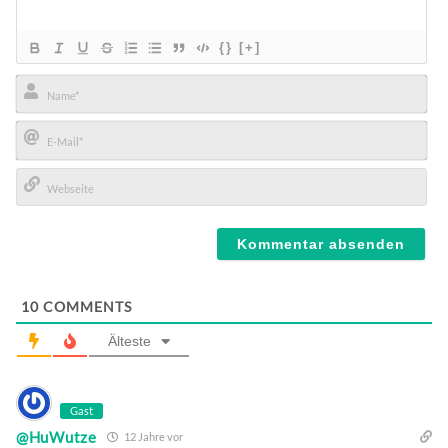
{}
[+]
Name*
E-
Mail*
Webseite
10
COMMENTS
Älteste
Gast
@HuWutze
12 Jahre vor