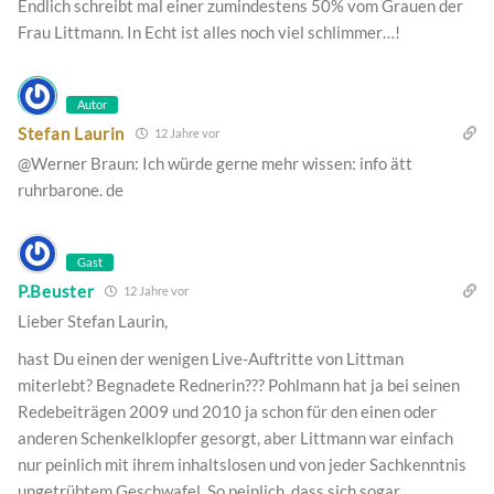
Endlich schreibt mal einer zumindestens 50% vom Grauen der
Frau Littmann. In Echt ist alles noch viel schlimmer…!
Autor
Stefan Laurin
12 Jahre vor
@Werner Braun: Ich würde gerne mehr wissen: info ätt
ruhrbarone. de
Gast
P.Beuster
12 Jahre vor
Lieber Stefan Laurin,
hast Du einen der wenigen Live-Auftritte von Littman
miterlebt? Begnadete Rednerin??? Pohlmann hat ja bei seinen
Redebeiträgen 2009 und 2010 ja schon für den einen oder
anderen Schenkelklopfer gesorgt, aber Littmann war einfach
nur peinlich mit ihrem inhaltslosen und von jeder Sachkenntnis
ungetrübtem Geschwafel. So peinlich, dass sich sogar