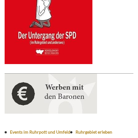
Events im Ruhrpott und Umfeld
Ruhrgebiet erleben