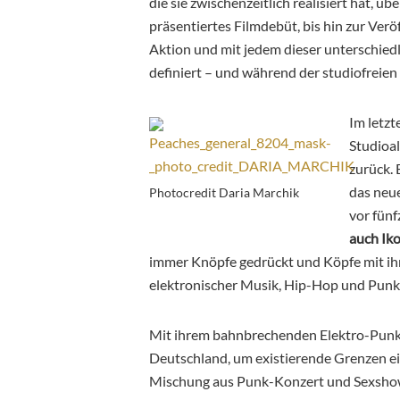
die sie zwischenzeitlich realisiert hat, üb
präsentiertes Filmdebüt, bis hin zur Verö
Aktion und mit jedem dieser unterschiedl
definiert – und während der studiofreien Z
Im letzt
Studioa
zurück. 
das neue
Photocredit Daria Marchik
vor fün
auch Ik
immer Knöpfe gedrückt und Köpfe mit ihr
elektronischer Musik, Hip-Hop und Pu
Mit ihrem bahnbrechenden Elektro-Punk
Deutschland, um existierende Grenzen ein
Mischung aus Punk-Konzert und Sexshow, 