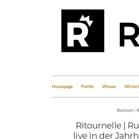
Homepage
Politik
Wissen
Wirtsch
Bochum
|
K
Ritournelle | R
live in der Jah