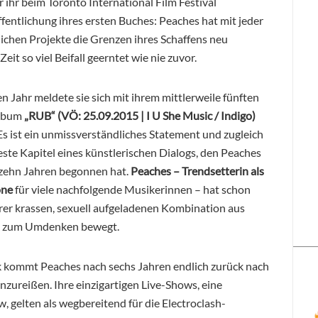
er ihr beim Toronto International Film Festival
ffentlichung ihres ersten Buches: Peaches hat mit jeder
ichen Projekte die Grenzen ihres Schaffens neu
eit so viel Beifall geerntet wie nie zuvor.
en Jahr meldete sie sich mit ihrem mittlerweile fünften
lbum
„RUB“ (VÖ: 25.09.2015 | I U She Music / Indigo)
Es ist ein unmissverständliches Statement und zugleich
ste Kapitel eines künstlerischen Dialogs, den Peaches
fzehn Jahren begonnen hat.
Peaches – Trendsetterin als
one
für viele nachfolgende Musikerinnen – hat schon
er krassen, sexuell aufgeladenen Kombination aus
nk zum Umdenken bewegt.
 kommt Peaches nach sechs Jahren endlich zurück nach
zureißen. Ihre einzigartigen Live-Shows, eine
gelten als wegbereitend für die Electroclash-