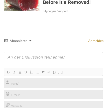
Abonnieren
Anmelden
{}
[+]
Name*
E-
Mail*