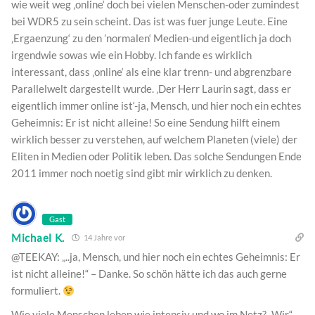
wie weit weg ‚online‘ doch bei vielen Menschen-oder zumindest
bei WDR5 zu sein scheint. Das ist was fuer junge Leute. Eine
‚Ergaenzung‘ zu den ’normalen‘ Medien-und eigentlich ja doch
irgendwie sowas wie ein Hobby. Ich fande es wirklich
interessant, dass ‚online‘ als eine klar trenn- und abgrenzbare
Parallelwelt dargestellt wurde. ‚Der Herr Laurin sagt, dass er
eigentlich immer online ist‘-ja, Mensch, und hier noch ein echtes
Geheimnis: Er ist nicht alleine! So eine Sendung hilft einem
wirklich besser zu verstehen, auf welchem Planeten (viele) der
Eliten in Medien oder Politik leben. Das solche Sendungen Ende
2011 immer noch noetig sind gibt mir wirklich zu denken.
Gast
Michael K.
14 Jahre vor
@TEEKAY: „..ja, Mensch, und hier noch ein echtes Geheimnis: Er
ist nicht alleine!“ – Danke. So schön hätte ich das auch gerne
formuliert.
Wie viele Menschen leben wie intensiv und wo im Netz? „Wir“