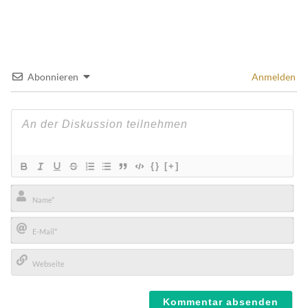
Abonnieren
Anmelden
{}
[+]
Name*
E-
Mail*
Webseite