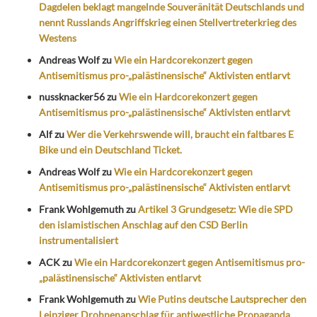
Dagdelen beklagt mangelnde Souveränität Deutschlands und
nennt Russlands Angriffskrieg einen Stellvertreterkrieg des
Westens
Andreas Wolf
zu
Wie ein Hardcorekonzert gegen
Antisemitismus pro-„palästinensische“ Aktivisten entlarvt
nussknacker56
zu
Wie ein Hardcorekonzert gegen
Antisemitismus pro-„palästinensische“ Aktivisten entlarvt
Alf
zu
Wer die Verkehrswende will, braucht ein faltbares E
Bike und ein Deutschland Ticket.
Andreas Wolf
zu
Wie ein Hardcorekonzert gegen
Antisemitismus pro-„palästinensische“ Aktivisten entlarvt
Frank Wohlgemuth
zu
Artikel 3 Grundgesetz: Wie die SPD
den islamistischen Anschlag auf den CSD Berlin
instrumentalisiert
ACK
zu
Wie ein Hardcorekonzert gegen Antisemitismus pro-
„palästinensische“ Aktivisten entlarvt
Frank Wohlgemuth
zu
Wie Putins deutsche Lautsprecher den
Leipziger Drohnenanschlag für antiwestliche Propaganda