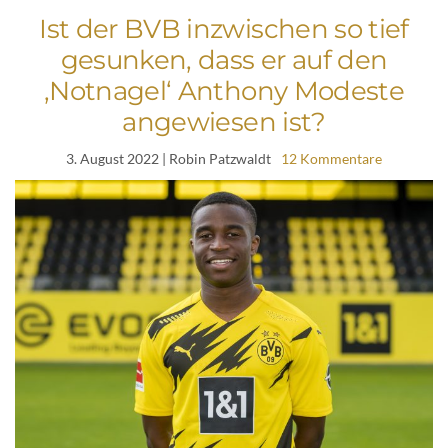
Ist der BVB inzwischen so tief
gesunken, dass er auf den
‚Notnagel‘ Anthony Modeste
angewiesen ist?
3. August 2022
| Robin Patzwaldt
12 Kommentare