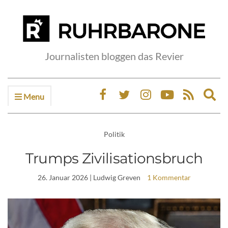
Journalisten bloggen das Revier
Menu
Ex
sea
fo
Politik
Trumps Zivilisationsbruch
26. Januar 2026
| Ludwig Greven
1 Kommentar