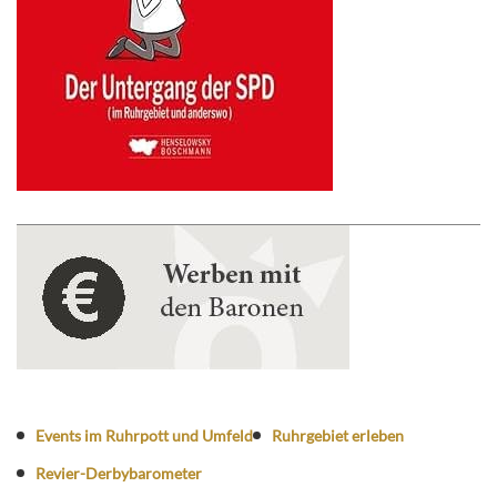
Events im Ruhrpott und Umfeld
Ruhrgebiet erleben
Revier-Derbybarometer