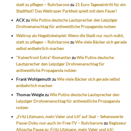
statt zu pflegen – Ruhrbarone
zu
21 Euro Tageseintritt für ein
Stadtfest? Das Waltroper Parkfest spielt mit dem Feuer!
ACK
zu
Wie Putins deutsche Lautsprecher den Leipziger
Drohnenanschlag für antiwestliche Propaganda nutzen
Waltrop als Negativbeispiel: Wenn die Stadt nur noch mäht,
statt zu pflegen – Ruhrbarone
zu
Wie viele Bäcker sich gerade
selbst entbehrlich machen
"Kaiserfront Extra"-Romanfan
zu
Wie Putins deutsche
Lautsprecher den Leipziger Drohnenanschlag für
antiwestliche Propaganda nutzen
Frank Wohlgemuth
zu
Wie viele Bäcker sich gerade selbst
entbehrlich machen
Thomas Weigle
zu
Wie Putins deutsche Lautsprecher den
Leipziger Drohnenanschlag für antiwestliche Propaganda
nutzen
„Fritz Litzmann, mein Vater und ich“ auf 3sat – Sehenswerte
Pause-Doku nun auch im Free-TV – Ruhrbarone
zu
Regisseur
Aljoscha Pause zu ‚Fritz Litzmann, mein Vater und ich‘: