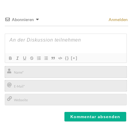
Abonnieren
Anmelden
{}
[+]
Name*
E-
Mail*
Webseite