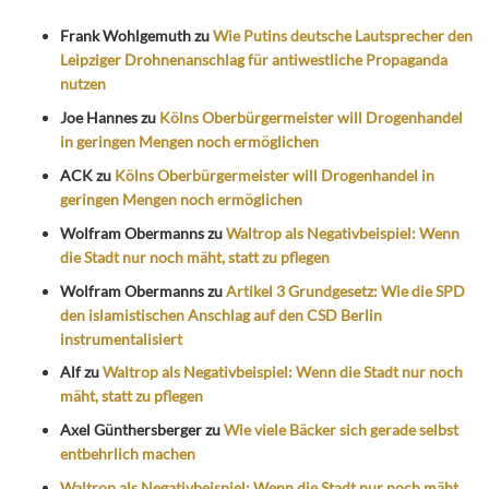
Frank Wohlgemuth
zu
Wie Putins deutsche Lautsprecher den
Leipziger Drohnenanschlag für antiwestliche Propaganda
nutzen
Joe Hannes
zu
Kölns Oberbürgermeister will Drogenhandel
in geringen Mengen noch ermöglichen
ACK
zu
Kölns Oberbürgermeister will Drogenhandel in
geringen Mengen noch ermöglichen
Wolfram Obermanns
zu
Waltrop als Negativbeispiel: Wenn
die Stadt nur noch mäht, statt zu pflegen
Wolfram Obermanns
zu
Artikel 3 Grundgesetz: Wie die SPD
den islamistischen Anschlag auf den CSD Berlin
instrumentalisiert
Alf
zu
Waltrop als Negativbeispiel: Wenn die Stadt nur noch
mäht, statt zu pflegen
Axel Günthersberger
zu
Wie viele Bäcker sich gerade selbst
entbehrlich machen
Waltrop als Negativbeispiel: Wenn die Stadt nur noch mäht,