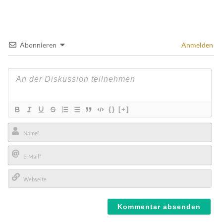
Abonnieren
Anmelden
{}
[+]
Name*
E-
Mail*
Webseite