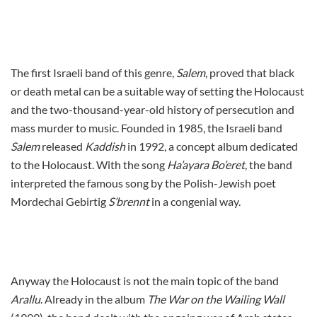
The first Israeli band of this genre,
Salem
, proved that black
or death metal can be a suitable way of setting the Holocaust
and the two-thousand-year-old history of persecution and
mass murder to music. Founded in 1985, the Israeli band
Salem
released
Kaddish
in 1992, a concept album dedicated
to the Holocaust. With the song
Ha’ayara Bo’eret
, the band
interpreted the famous song by the Polish-Jewish poet
Mordechai Gebirtig
S’brennt
in a congenial way.
Anyway the Holocaust is not the main topic of the band
Arallu
. Already in the album
The War on the Wailing Wall