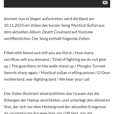
Anstatt nun in Siegen aufzutreten, wird die Band am
10.11.2023 ein Video des kurzen Song
Mystical Sultan
aus
dem aktuellen Album
Death Covenant
auf Youtube
veröffentlichen. Der Song enthält folgende Zeilen:
Filled with blood and still you are thirst / How many
sacrifices will you demand / Tired of fighting we do not give
up / The guardians on the walls stand up / Ploughs-Turned-
Swords sharp again / Mystical sultan crafting poison / O Dear
motherland, war-fighting land / We hear your call
Das Video illustriert eindrücklichen das Grauen das die
Schergen der Hamas anrichteten, und unterlegt den düsteren
Text, der sich vor dem Hintergrund der aktuellen Ereignisse
als prophetische Parabel über das Gift liest, das die