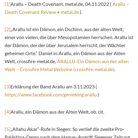
[1]
Arallu – Death Covenant, metal.de, 04.11.2022 (
Arallu –
Death Covenant Review • metal.de
).
[2]
„Arallu ist ein Dämon, ein Dschinn, aus der alten Welt;
einer von vielen, die über Mesopotamien herrschen. Arallu ist
der Dämon, der der über Jerusalem herrscht, der Wächter
geheimer Orte.“ Daniel in:Arallu, ein Dämon aus der Alten
Welt, crossfire-metal.de,
ARALLU-Ein Dämon aus der alten
Welt – Crossfire Metal Webzine (crossfire-metal.de)
.
[3]
Erklärung der Band Arallu am 3.11.2023 (
https://www.facebook.com/genieking.arallu
)
[4]
Arallu, ein Dämon aus der Alten Welt, ob. cit.
[5]
„Allahu Akar“-Rufe in Siegen: So verlief die zweite Pro-
Palästina-Demo nach dem Hamas-Angriff, Siegener Zeitung,