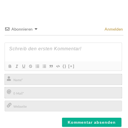
Abonnieren
Anmelden
{}
[+]
Name*
E-
Mail*
Webseite