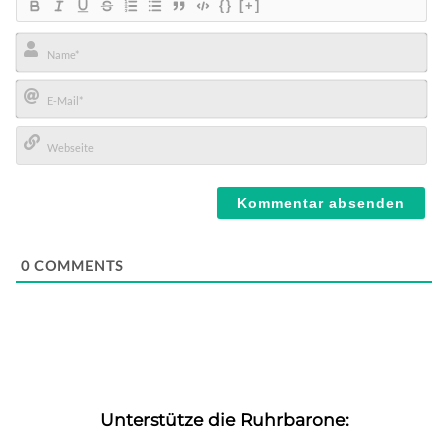
{}
[+]
Name*
E-
Mail*
Webseite
0
COMMENTS
Unterstütze die Ruhrbarone: