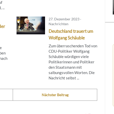
uf
...
27. Dezember 2023 ·
Nachrichten
der
Deutschland trauert um
Wolfgang Schäuble
Zum überraschenden Tod von
ie
CDU-Politiker Wolfgang
eben
Schäuble würdigen viele
 nach
Politikerinnen und Politiker
den Staatsmann mit
salbungsvollen Worten. Die
Nachricht selbst ...
Nächster Beitrag