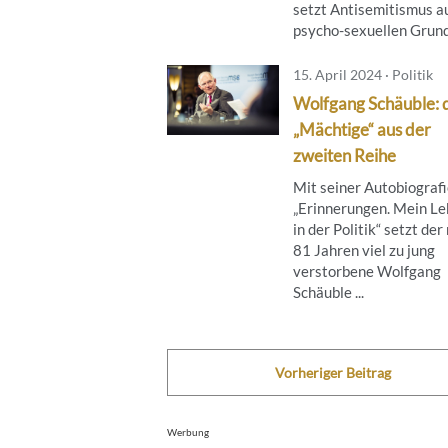
setzt Antisemitismus a
psycho-sexuellen Grund, 
15. April 2024 · Politik
Wolfgang Schäuble: 
„Mächtige“ aus der
zweiten Reihe
Mit seiner Autobiograf
„Erinnerungen. Mein L
in der Politik“ setzt der
81 Jahren viel zu jung
verstorbene Wolfgang
Schäuble ...
Vorheriger Beitrag
Werbung