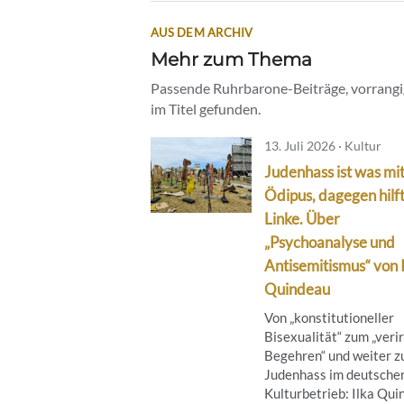
AUS DEM ARCHIV
Mehr zum Thema
Passende Ruhrbarone-Beiträge, vorrangig
im Titel gefunden.
13. Juli 2026 · Kultur
Judenhass ist was mi
Ödipus, dagegen hilf
Linke. Über
„Psychoanalyse und
Antisemitismus“ von 
Quindeau
Von „konstitutioneller
Bisexualität“ zum „veri
Begehren“ und weiter 
Judenhass im deutsche
Kulturbetrieb: Ilka Qu