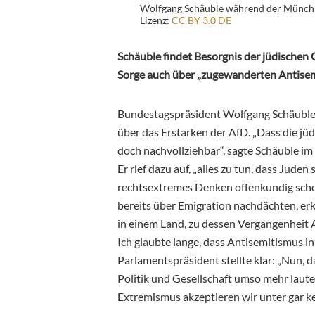
Wolfgang Schäuble während der Münchn
Lizenz:
CC BY 3.0 DE
Schäuble findet Besorgnis der jüdischen
Sorge auch über „zugewanderten Antise
Bundestagspräsident Wolfgang Schäuble (
über das Erstarken der AfD. „Dass die jü
doch nachvollziehbar“, sagte Schäuble i
Er rief dazu auf, „alles zu tun, dass Juden
rechtsextremes Denken offenkundig schon
bereits über Emigration nachdächten, erkl
in einem Land, zu dessen Vergangenheit 
Ich glaubte lange, dass Antisemitismus in
Parlamentspräsident stellte klar: „Nun, d
Politik und Gesellschaft umso mehr lau
Extremismus akzeptieren wir unter gar 