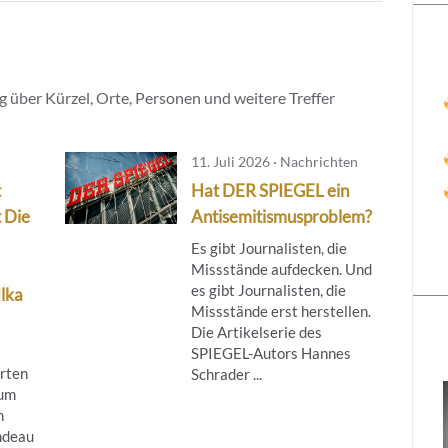
 über Kürzel, Orte, Personen und weitere Treffer
11. Juli 2026 · Nachrichten
t
Hat DER SPIEGEL ein
t Die
Antisemitismusproblem?
Es gibt Journalisten, die
Missstände aufdecken. Und
es gibt Journalisten, die
Ilka
Missstände erst herstellen.
Die Artikelserie des
SPIEGEL-Autors Hannes
rrten
Schrader ...
zum
n
indeau