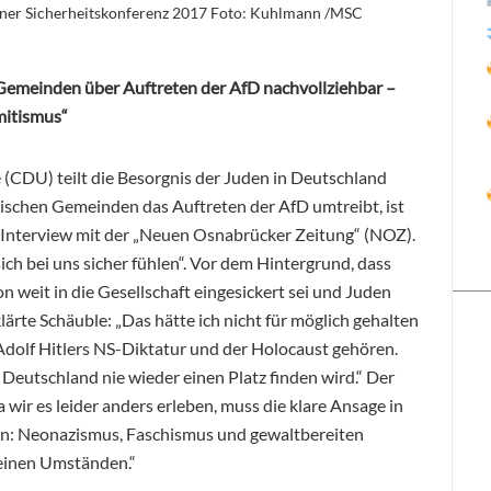
er Sicherheitskonferenz 2017 Foto: Kuhlmann /MSC
 Gemeinden über Auftreten der AfD nachvollziehbar –
mitismus“
CDU) teilt die Besorgnis der Juden in Deutschland
dischen Gemeinden das Auftreten der AfD umtreibt, ist
m Interview mit der „Neuen Osnabrücker Zeitung“ (NOZ).
 sich bei uns sicher fühlen“. Vor dem Hintergrund, dass
 weit in die Gesellschaft
eingesickert sei und Juden
ärte Schäuble: „Das hätte ich nicht für möglich gehalten
Adolf Hitlers NS-Diktatur und der Holocaust gehören.
 Deutschland nie wieder einen Platz finden wird.“ Der
a wir es leider anders erleben, muss die klare Ansage in
ten: Neonazismus, Faschismus und gewaltbereiten
keinen Umständen.“