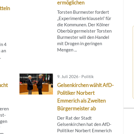
ermöglichen
tteln
Torsten Burmester fordert
„Experimentierklauseln“ für
die Kommunen. Der Kölner
Oberbürgermeister Torsten
Burmester will den Handel
mit Drogen in geringen
ln 4
Mengen ...
 an
.
9. Juli 2026 · Politik
ucht
Gelsenkirchen wählt AfD-
Politiker Norbert
Emmerich als Zweiten
Bürgermeister ab
ieren
st-
Der Rat der Stadt
egen
Gelsenkirchen hat den AfD-
r
Politiker Norbert Emmerich
om