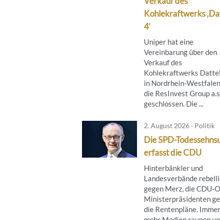
Verkauf des
Kohlekraftwerks ‚Da
4‘
Uniper hat eine
Vereinbarung über den
Verkauf des
Kohlekraftwerks Datte
in Nordrhein-Westfalen
die ResInvest Group a.s
geschlossen. Die ...
2. August 2026 · Politik
Die SPD-Todessehns
erfasst die CDU
Hinterbänkler und
Landesverbände rebell
gegen Merz, die CDU-O
Ministerpräsidenten g
die Rentenpläne. Imme
mehr Medien raunen v