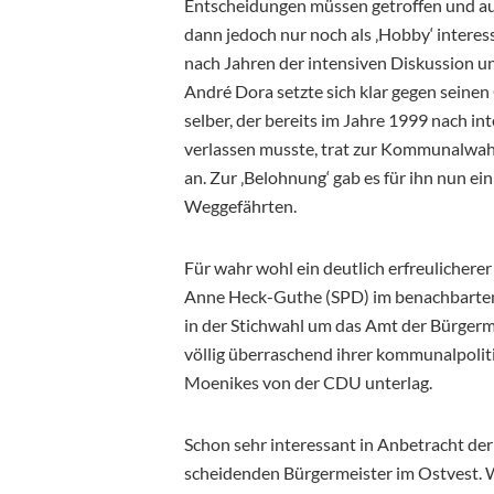
Entscheidungen müssen getroffen und au
dann jedoch nur noch als ‚Hobby‘ interes
nach Jahren der intensiven Diskussion 
André Dora setzte sich klar gegen sein
selber, der bereits im Jahre 1999 nach in
verlassen musste, trat zur Kommunalwahl 
an. Zur ‚Belohnung‘ gab es für ihn nun e
Weggefährten.
Für wahr wohl ein deutlich erfreulicherer
Anne Heck-Guthe (SPD) im benachbarten 
in der Stichwahl um das Amt der Bürgerm
völlig überraschend ihrer kommunalpolit
Moenikes von der CDU unterlag.
Schon sehr interessant in Anbetracht der
scheidenden Bürgermeister im Ostvest.