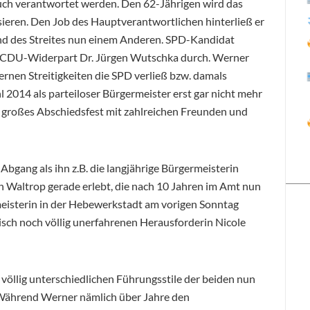
ch verantwortet werden. Den 62-Jährigen wird das
sieren. Den Job des Hauptverantwortlichen hinterließ er
und des Streites nun einem Anderen. SPD-Kandidat
en CDU-Widerpart Dr. Jürgen Wutschka durch. Werner
ternen Streitigkeiten die SPD verließ bzw. damals
2014 als parteiloser Bürgermeister erst gar nicht mehr
in großes Abschiedsfest mit zahlreichen Freunden und
 Abgang als ihn z.B. die langjährige Bürgermeisterin
Waltrop gerade erlebt, die nach 10 Jahren im Amt nun
eisterin in der Hebewerkstadt am vorigen Sonntag
isch noch völlig unerfahrenen Herausforderin Nicole
 völlig unterschiedlichen Führungsstile der beiden nun
 Während Werner nämlich über Jahre den