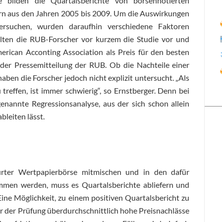
 bilden die Quartalsberichte von börsennotierten
n aus den Jahren 2005 bis 2009. Um die Auswirkungen
tersuchen, wurden daraufhin verschiedene Faktoren
llten die RUB-Forscher vor kurzem die Studie vor und
rican Acconting Association als Preis für den besten
n der Pressemitteilung der RUB. Ob die Nachteile einer
haben die Forscher jedoch nicht explizit untersucht. „Als
reffen, ist immer schwierig“, so Ernstberger. Denn bei
genannte Regressionsanalyse, aus der sich schon allein
bleiten lässt.
rter Wertpapierbörse mitmischen und in den dafür
mmen werden, muss es Quartalsberichte abliefern und
Eine Möglichkeit, zu einem positiven Quartalsbericht zu
or der Prüfung überdurchschnittlich hohe Preisnachlässe