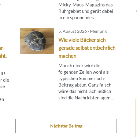
.
Micky‑Maus‑Magazins das
Ruhrgebiet und gerät dabei
in ein spannendes ...
5. August 2026 · Meinung
Wie viele Bäcker sich
nn
gerade selbst entbehrlich
ht,
machen
Manch einer wird die
folgenden Zeilen wohl als
lt!
typischen Sommerloch-
r die
Beitrag abtun. Ganz falsch
ise
wäre das nicht. Schließlich
sind die Nachrichtenlagen ...
en
Nächster Beitrag