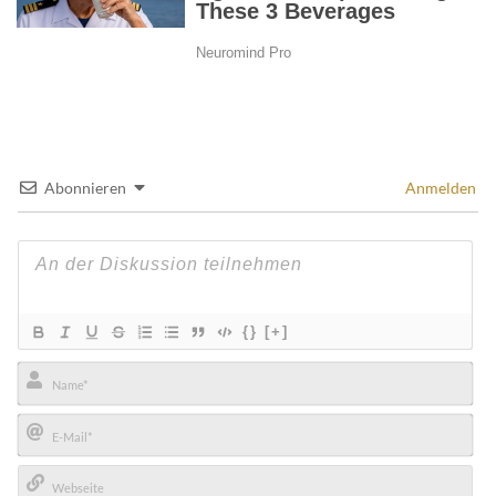
Abonnieren
Anmelden
{}
[+]
Name*
E-
Mail*