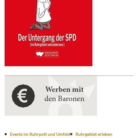
Events im Ruhrpott und Umfeld
Ruhrgebiet erleben