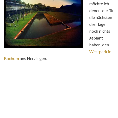
möchte ich
denen, die für
die nächsten
drei Tage
noch nichts
geplant
haben, den
Westpark in
Bochum
ans Herz legen.