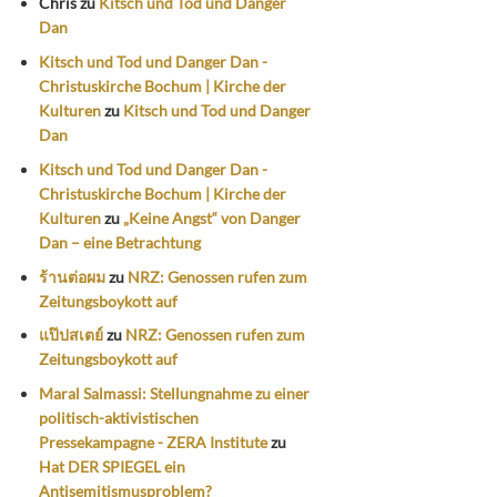
Chris
zu
Kitsch und Tod und Danger
Dan
Kitsch und Tod und Danger Dan -
Christuskirche Bochum | Kirche der
Kulturen
zu
Kitsch und Tod und Danger
Dan
Kitsch und Tod und Danger Dan -
Christuskirche Bochum | Kirche der
Kulturen
zu
„Keine Angst“ von Danger
Dan – eine Betrachtung
ร้านต่อผม
zu
NRZ: Genossen rufen zum
Zeitungsboykott auf
แป๊ปสเตย์
zu
NRZ: Genossen rufen zum
Zeitungsboykott auf
Maral Salmassi: Stellungnahme zu einer
politisch-aktivistischen
Pressekampagne - ZERA Institute
zu
Hat DER SPIEGEL ein
Antisemitismusproblem?