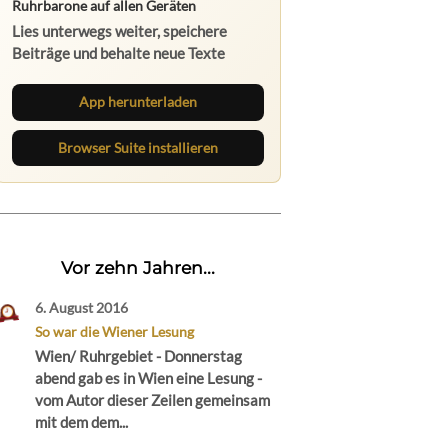
Ruhrbarone auf allen Geräten
Lies unterwegs weiter, speichere
Beiträge und behalte neue Texte
direkt im Browser im Blick.
App herunterladen
Browser Suite installieren
Vor zehn Jahren...
6. August 2016
So war die Wiener Lesung
Wien/ Ruhrgebiet - Donnerstag
abend gab es in Wien eine Lesung -
vom Autor dieser Zeilen gemeinsam
mit dem dem...