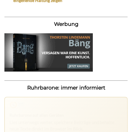
eingehende Haltung zeigen“
Werbung
Ruhrbarone: immer informiert
Nichts mehr verpassen
Die Ruhrbarone-App bringt den Blog aufs Handy. Die