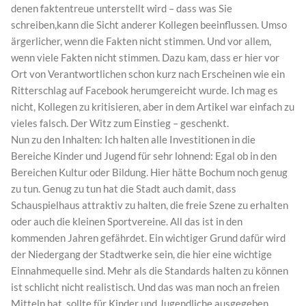
denen faktentreue unterstellt wird – dass was Sie
schreiben,kann die Sicht anderer Kollegen beeinflussen. Umso
ärgerlicher, wenn die Fakten nicht stimmen. Und vor allem,
wenn viele Fakten nicht stimmen. Dazu kam, dass er hier vor
Ort von Verantwortlichen schon kurz nach Erscheinen wie ein
Ritterschlag auf Facebook herumgereicht wurde. Ich mag es
nicht, Kollegen zu kritisieren, aber in dem Artikel war einfach zu
vieles falsch. Der Witz zum Einstieg – geschenkt.
Nun zu den Inhalten: Ich halten alle Investitionen in die
Bereiche Kinder und Jugend für sehr lohnend: Egal ob in den
Bereichen Kultur oder Bildung. Hier hätte Bochum noch genug
zu tun. Genug zu tun hat die Stadt auch damit, dass
Schauspielhaus attraktiv zu halten, die freie Szene zu erhalten
oder auch die kleinen Sportvereine. All das ist in den
kommenden Jahren gefährdet. Ein wichtiger Grund dafür wird
der Niedergang der Stadtwerke sein, die hier eine wichtige
Einnahmequelle sind. Mehr als die Standards halten zu können
ist schlicht nicht realistisch. Und das was man noch an freien
Mitteln hat, sollte für Kinder und Jugendliche ausgegeben