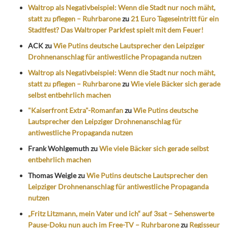
Waltrop als Negativbeispiel: Wenn die Stadt nur noch mäht,
statt zu pflegen – Ruhrbarone
zu
21 Euro Tageseintritt für ein
Stadtfest? Das Waltroper Parkfest spielt mit dem Feuer!
ACK
zu
Wie Putins deutsche Lautsprecher den Leipziger
Drohnenanschlag für antiwestliche Propaganda nutzen
Waltrop als Negativbeispiel: Wenn die Stadt nur noch mäht,
statt zu pflegen – Ruhrbarone
zu
Wie viele Bäcker sich gerade
selbst entbehrlich machen
"Kaiserfront Extra"-Romanfan
zu
Wie Putins deutsche
Lautsprecher den Leipziger Drohnenanschlag für
antiwestliche Propaganda nutzen
Frank Wohlgemuth
zu
Wie viele Bäcker sich gerade selbst
entbehrlich machen
Thomas Weigle
zu
Wie Putins deutsche Lautsprecher den
Leipziger Drohnenanschlag für antiwestliche Propaganda
nutzen
„Fritz Litzmann, mein Vater und ich“ auf 3sat – Sehenswerte
Pause-Doku nun auch im Free-TV – Ruhrbarone
zu
Regisseur