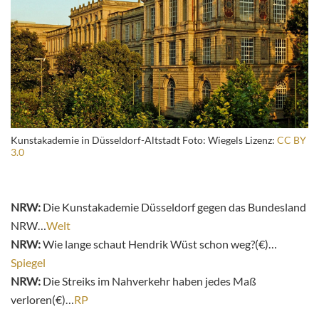
Kunstakademie in Düsseldorf-Altstadt Foto: Wiegels Lizenz:
CC BY
3.0
NRW:
Die Kunstakademie Düsseldorf gegen das Bundesland
NRW…
Welt
NRW:
Wie lange schaut Hendrik Wüst schon weg?(€)…
Spiegel
NRW:
Die Streiks im Nahverkehr haben jedes Maß
verloren(€)…
RP