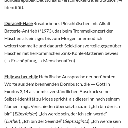
Identität).
Duracell-Hase
Rosafarbenes Plüschhäschen mit Alkali-
Batterie-Antrieb (*1973), das beim Trommelkonzert der
Häschen als einziges bis zum Morgen unermüdlich
weitertrommelte und dadurch Selektionsvorteile gegenüber
Häschen mit herkömmlichen Zink-Kohle-Batterien bewies
(→ Erschöpfung, → Menschenaffen).
Ehije ascher ehije
Hebräische Aussprache der berühmten
Worte aus dem brennenden Dornbusch, die → Gott in
Exodus 3,14 als unmissverständlichen Ausdruck seiner
Selbst-Identität zu Mose spricht, als dieser ihn nach seinem
Namen fragt. Verschieden übersetzt, u.a. mit „Ich bin der ich
bin“ (
Elberfelder
), „Ich werde sein, der ich sein werde“
(
Luther
), „Ich bin der Seiende“ (
Septuaginta
), „Ich werde sein