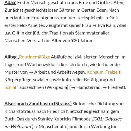
Adam
Erster Mensch, geschaffen aus Erde und Gottes-Atem.
Zunächst geschlechtsloser Gärtner im Garten Eden. Nach
unerlaubtem Fruchtgenuss und Versteckspiel mit → Gott
erster Feld-Arbeiter. Zeugte mit seiner Frau → Eva Kain, Abel
u.a. Gilt in der jüd.-chr. Tradition als Stammvater aller
Menschen. Verstarb im Alter von 930 Jahren.
Alltag
„
Routinemäßige
Abläufe bei zivilisierten Menschen im
Tages- und Wochenzyklus,“ die sich durch „wiederholende
Muster von → Arbeit und Arbeitswegen,
Konsum
,
Freizeit
,
Körperpflege, sozialer sowie kultureller Betätigung und
Schlaf
“ auszeichnen (Wikipedia) (→ Hamsterrad, → Freiheit).
Also sprach Zarathustra (Strauss)
Sinfonische Dichtung von
Richard Strauss nach Friedrich Nietzsches gleichnamigem
Buch. Das durch Stanley Kubricks Filmepos
2001: Odyssee
im Weltraum
(→ Menschenaffe) und durch Werbung für