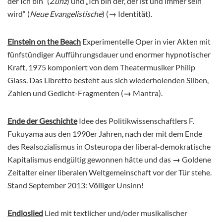
der Ich bin“ (
Zunz
) und „Ich bin der, der ist und immer sein
wird“ (
Neue Evangelistische
) (→ Identität).
Einstein on the Beach
Experimentelle Oper in vier Akten mit
fünfstündiger Aufführungsdauer und enormer hypnotischer
Kraft, 1975 komponiert von dem Theatermusiker Philip
Glass. Das Libretto besteht aus sich wiederholenden Silben,
Zahlen und Gedicht-Fragmenten (
→
Mantra).
Ende der Geschichte
Idee des Politikwissenschaftlers F.
Fukuyama aus den 1990er Jahren, nach der mit dem Ende
des Realsozialismus in Osteuropa der liberal-demokratische
Kapitalismus endgültig gewonnen hätte und das
→
Goldene
Zeitalter einer liberalen Weltgemeinschaft vor der Tür stehe.
Stand September 2013: Völliger Unsinn!
Endloslied
Lied mit textlicher und/oder musikalischer