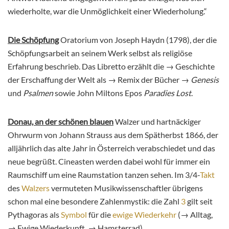
wiederholte, war die Unmöglichkeit einer Wiederholung.“
Die Schöpfung
Oratorium von Joseph Haydn (1798), der die
Schöpfungsarbeit an seinem Werk selbst als religiöse
Erfahrung beschrieb. Das Libretto erzählt die → Geschichte
der Erschaffung der Welt als → Remix der Bücher →
Genesis
und
Psalmen
sowie John Miltons Epos
Paradies Lost
.
Donau, an der schönen blauen
Walzer und hartnäckiger
Ohrwurm von Johann Strauss aus dem Spätherbst 1866, der
alljährlich das alte Jahr in Österreich verabschiedet und das
neue begrüßt. Cineasten werden dabei wohl für immer ein
Raumschiff um eine Raumstation tanzen sehen. Im 3/4-
Takt
des
Walzers
vermuteten Musikwissenschaftler übrigens
schon mal eine besondere Zahlenmystik: die Zahl
3
gilt seit
Pythagoras als
Symbol
für die
ewige Wiederkehr
(→ Alltag,
→ Ewige Wiederkunft, → Hamsterrad).