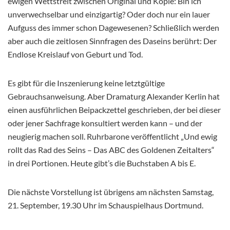
ewigen Wettstreit zwischen Original und Kopie: Bin ich
unverwechselbar und einzigartig? Oder doch nur ein lauer
Aufguss des immer schon Dagewesenen? Schließlich werden
aber auch die zeitlosen Sinnfragen des Daseins berührt: Der
Endlose Kreislauf von Geburt und Tod.
Es gibt für die Inszenierung keine letztgültige
Gebrauchsanweisung. Aber Dramaturg Alexander Kerlin hat
einen ausführlichen Beipackzettel geschrieben, der bei dieser
oder jener Sachfrage konsultiert werden kann – und der
neugierig machen soll. Ruhrbarone veröffentlicht „Und ewig
rollt das Rad des Seins – Das ABC des Goldenen Zeitalters“
in drei Portionen. Heute gibt’s die Buchstaben A bis E.
Die nächste Vorstellung ist übrigens am nächsten Samstag,
21. September, 19.30 Uhr im Schauspielhaus Dortmund.