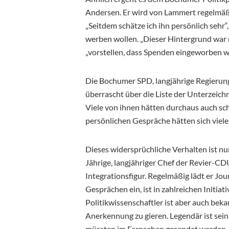
Andersen. Er wird von Lammert regelmäß
„Seitdem schätze ich ihn persönlich sehr“
werben wollen. „Dieser Hintergrund war 
„vorstellen, dass Spenden eingeworben w
Die Bochumer SPD, langjährige Regierun
überrascht über die Liste der Unterzeichn
Viele von ihnen hätten durchaus auch sc
persönlichen Gespräche hätten sich viel
Dieses widersprüchliche Verhalten ist n
Jährige, langjähriger Chef der Revier-CDU
Integrationsfigur. Regelmäßig lädt er Jou
Gesprächen ein, ist in zahlreichen Initia
Politikwissenschaftler ist aber auch beka
Anerkennung zu gieren. Legendär ist sein 
müssten im Fernsehen gesendet werden.