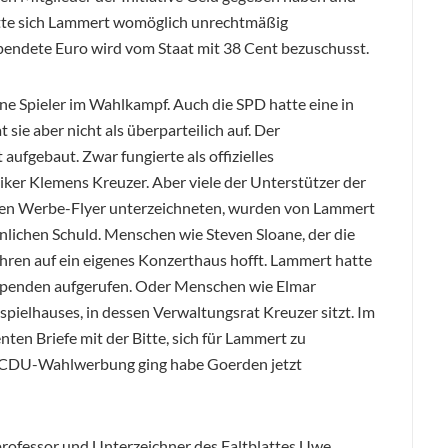
hätte sich Lammert womöglich unrechtmäßig
spendete Euro wird vom Staat mit 38 Cent bezuschusst.
ne Spieler im Wahlkampf. Auch die SPD hatte eine in
ie aber nicht als überparteilich auf. Der
 aufgebaut. Zwar fungierte als offizielles
er Klemens Kreuzer. Aber viele der Unterstützer der
den Werbe-Flyer unterzeichneten, wurden von Lammert
nlichen Schuld. Menschen wie Steven Sloane, der die
hren auf ein eigenes Konzerthaus hofft. Lammert hatte
 Spenden aufgerufen. Oder Menschen wie Elmar
ielhauses, in dessen Verwaltungsrat Kreuzer sitzt. Im
ten Briefe mit der Bitte, sich für Lammert zu
ne CDU-Wahlwerbung ging habe Goerden jetzt
rofessor und Unterzeichner des Faltblattes Uwe