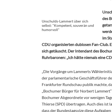
Unsch
des B
Unschulds-Lammert über sich
getar
selbst: "Kompetent, souverän und
humorvoll"
werde
im St
CDU organisierten dubiosen Fan-Club. Ei
sich getäuscht. Der Intendant des Boch
Ruhrbaronen: „Ich hätte niemals eine CDU
„Die Vorgänge um Lammerts Wählerinitiati
der parlamentarische Geschäftsführer de
Frankfurter Rundschau publik machte, dass
„Bochumer Bürger für Norbert Lammert“ 
Bochumer Abgeordnete vor wenigen Tagen
Thierse (SPD) übertragen. Auch dies ist l
dass der Bundestagsvize diese Aufgabe