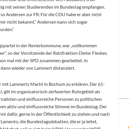
ig mit seinen Studierenden im Bundestag empfangen.
, so Andersen zur FR. Für die CDU habe er aber nicht
mir nicht bekannt.“ Andersen kann sich sogar
urden.“
gspartei in der Revierkommune, war „vollkommen
er“, so der Vorsitzende der Ratsfraktion Dieter Fleskes.
hon mal mit der SPD zusammen gearbeitet. In
e dann wieder von Lammert distanziert.
ur mit Lammerts Macht in Bochum zu erklären. Der 61-
, gilt im organisatorisch zerfaserten Ruhrgebiet als
rnalisten und einflussreiche Personen zu politischen
tiven aktiv und einflussreiche Stimme im Bundestag. Der
nnt dafür, gerne in der Öffentlichkeit zu stehen und nach
Lamento, die Bundestagsdebatten, die er ja leitet,
 Mehrfach soll er sich beim NRW-Haussender WDR