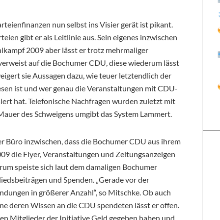
teienfinanzen nun selbst ins Visier gerät ist pikant.
ien gibt er als Leitlinie aus. Sein eigenes inzwischen
kampf 2009 aber lässt er trotz mehrmaliger
 verweist auf die Bochumer CDU, diese wiederum lässt
igert sie Aussagen dazu, wie teuer letztendlich der
esen ist und wer genau die Veranstaltungen mit CDU-
ert hat. Telefonische Nachfragen wurden zuletzt mit
 Mauer des Schweigens umgibt das System Lammert.
iner Büro inzwischen, dass die Bochumer CDU aus ihrem
9 die Flyer, Veranstaltungen und Zeitungsanzeigen
derum speiste sich laut dem damaligen Bochumer
liedsbeiträgen und Spenden. „Gerade vor der
dungen in größerer Anzahl“, so Mitschke. Ob auch
ne deren Wissen an die CDU spendeten lässt er offen.
ten Mitglieder der Initiative Geld gegeben haben und