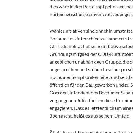
dies wäre in den Parteitopf geflossen, 
Parteienzuschüsse einverleibt. Jeder ge
Wählerinitiativen sind ohnehin umstritte
Bochum. Im Unterschied zu Lammerts trat s
Christdemokrat hat seine Initiative selbst
Gründungsmitglied der CDU-Kulturpolitik
angeblichen unabhängigen Gruppe, die 
angesprochen und stehen in seiner persö
Bochumer Symphoniker leitet und seit Ja
öffentlich für den Bau geworben und zu
Goerden, Intendant des Bochumer Schausp
vergangenen Juli erhielten diese Prominen
engagieren. Dass es letztendlich um ei
überrascht, heißt es aus seinem Umfeld.
Ähnlich ergeht es dem Bochumer Politikp