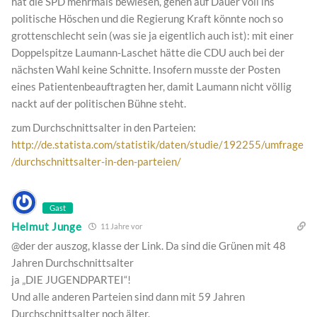
hat die SPD mehrmals bewiesen, gehen auf Dauer voll ins
politische Höschen und die Regierung Kraft könnte noch so
grottenschlecht sein (was sie ja eigentlich auch ist): mit einer
Doppelspitze Laumann-Laschet hätte die CDU auch bei der
nächsten Wahl keine Schnitte. Insofern musste der Posten
eines Patientenbeauftragten her, damit Laumann nicht völlig
nackt auf der politischen Bühne steht.
zum Durchschnittsalter in den Parteien:
http://de.statista.com/statistik/daten/studie/192255/umfrage
/durchschnittsalter-in-den-parteien/
Gast
Helmut Junge
11 Jahre vor
@der der auszog, klasse der Link. Da sind die Grünen mit 48
Jahren Durchschnittsalter
ja „DIE JUGENDPARTEI“!
Und alle anderen Parteien sind dann mit 59 Jahren
Durchschnittsalter noch älter.