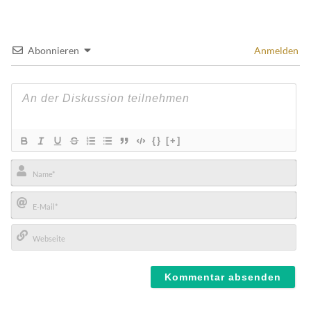
Abonnieren
Anmelden
{}
[+]
Name*
E-
Mail*
Webseite