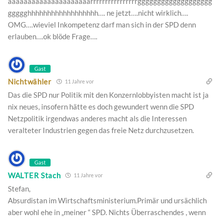
aaaaaaaaaaaaaaaaaaaaarrrrrrrrrrrrrrrrggggggggggggggggggg
ggggghhhhhhhhhhhhhhhhhh…. ne jetzt….nicht wirklich….
OMG….wieviel Inkompetenz darf man sich in der SPD denn
erlauben….ok blöde Frage….
Gast
Nichtwähler
11 Jahre vor
Das die SPD nur Politik mit den Konzernlobbyisten macht ist ja
nix neues, insofern hätte es doch gewundert wenn die SPD
Netzpolitik irgendwas anderes macht als die Interessen
veralteter Industrien gegen das freie Netz durchzusetzen.
Gast
WALTER Stach
11 Jahre vor
Stefan,
Absurdistan im Wirtschaftsministerium.Primär und ursächlich
aber wohl ehe in „meiner “ SPD. Nichts Überraschendes , wenn