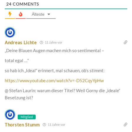
24
COMMENTS
Älteste
Andreas Lichte
11 Jahre vor
„Deine Blauen Augen machen mich so sentimental –
total egal …“
so hab ich „Ideal“ erinnert, mal schauen, ob‘s stimmt:
https://www.youtube.com/watch?v=-D52CqyYpHw
@ Stefan Laurin: warum dieser Titel? Weil Gorny die „ideale“
Besetzung ist?
Mitglied
Thorsten Stumm
11 Jahre vor