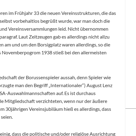
ren im Frühjahr 33 die neuen Vereinsstrukturen, die das
selbst vorbehaltlos begrüßt wurde, war man doch die
 und Vereinsversammlungen leid. Nicht übernommen
aragraf. Laut Zeitzeugen gab es allerdings nicht allzu
en am und um den Borsigplatz waren allerdings, so die
das Novemberpogrom 1938 stieß bei den allermeisten
iedschaft der Borussenspieler aussah, denn Spieler wie
orzugte man den Begriff „Internationaler“) August Lenz
 in SA-Auswahlmannschaften auf. Es ist durchaus
elle Mitgliedschaft verzichteten, wenn nur der äußere
zum 30jährigen Vereinsjubiläum hieß es allerdings, dass
seien.
einig, dass die politische und/oder religiöse Ausrichtung