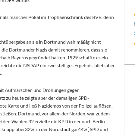
dem DFB wurde.
ler als mancher Pokal im Trophäenschrank des BVB, denn
achtübergabe an sie in Dortmund wahlmäßig nicht
n die Dortmunder Nazis damit renommieren, dass sie
alb Bayerns gegründet hatten. 1929 schaffte es ein
reichte die NSDAP ein zweistelliges Ergebnis, blieb aber
.
 mit Aufmärschen und Drohungen gegen
z zu heute zeigte aber der damaligen SPD-
Rote Karte und ließ Nazidemos von der Polizei auflösen,
stießen. Dortmund, vor allem der Norden, war zudem
 den Wahlen 32 erzielte die KPD in der nach Berlin
k knapp über32%, in der Nordstadt gar44%( SPD und