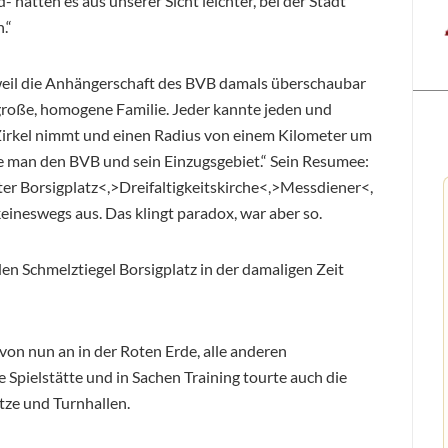
atten es aus unserer Sicht leichter, bei der Stadt
.“
weil die Anhängerschaft des BVB damals überschaubar
 große, homogene Familie. Jeder kannte jeden und
Zirkel nimmt und einen Radius von einem Kilometer um
e man den BVB und sein Einzugsgebiet.“ Sein Resumee:
ter Borsigplatz<,>Dreifaltigkeitskirche<,>Messdiener<,
ineswegs aus. Das klingt paradox, war aber so.
n Schmelztiegel Borsigplatz in der damaligen Zeit
von nun an in der Roten Erde, alle anderen
Spielstätte und in Sachen Training tourte auch die
ze und Turnhallen.