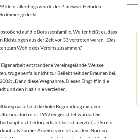
B klein, allerdings wurde der Platzwart Heinrich
rein immer gedeckt.
abstoßend auf die Borussenfamilie. Weiter heißt es, dass
n Richtungen aus der Zeit vor 33 vertreten waren. „Das
teten zum Wohle des Vereins zusammen.“
in Eigenarbeit entstandene Vereinsgelände ‚Weisse
n, trug ebenfalls nicht zur Beliebtheit der Braunen bei.
 2002: „Dann diese Wegnahme. Diesen Eingriff in die
dt und den Nazis nie verziehen.
ltkrieg nach. Und die linke Begründung mit dem
te und doch erst 1952 eingerichtet wurde. Die
haupt nicht erforderlich. Das schmerzte (….) So ein
erkunft als >armer Arbeiterverein< aus dem Norden.