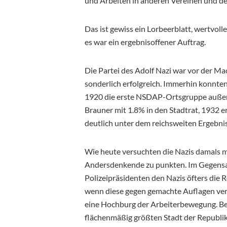
und Arbeiten in anderen Vereinen und 
Das ist gewiss ein Lorbeerblatt, wertvol
es war ein ergebnisoffener Auftrag.
Die Partei des Adolf Nazi war vor der M
sonderlich erfolgreich. Immerhin konnte
1920 die erste NSDAP-Ortsgruppe außerh
Brauner mit 1.8% in den Stadtrat, 1932 er
deutlich unter dem reichsweiten Ergebnis
Wie heute versuchten die Nazis damals
Andersdenkende zu punkten. Im Gegensat
Polizeipräsidenten den Nazis öfters die 
wenn diese gegen gemachte Auflagen ver
eine Hochburg der Arbeiterbewegung. Bei
flächenmäßig größten Stadt der Republi