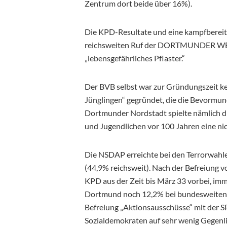
Zentrum dort beide über 16%).
Die KPD-Resultate und eine kampfbereite
reichsweiten Ruf der DORTMUNDER WED
„lebensgefährliches Pflaster.“
Der BVB selbst war zur Gründungszeit ke
Jünglingen“ gegründet, die die Bevormund
Dortmunder Nordstadt spielte nämlich di
und Jugendlichen vor 100 Jahren eine nic
Die NSDAP erreichte bei den Terrorwahle
(44,9% reichsweit). Nach der Befreiung 
KPD aus der Zeit bis März 33 vorbei, imm
Dortmund noch 12,2% bei bundesweiten 5,
Befreiung „Aktionsausschüsse“ mit der S
Sozialdemokraten auf sehr wenig Gegenl