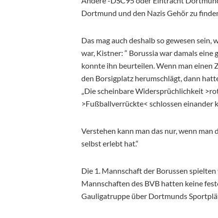
Andere -DSC95 oder Eintracht Dortmund- h
Dortmund und den Nazis Gehör zu finden
Das mag auch deshalb so gewesen sein, 
war, Kistner: “ Borussia war damals eine
konnte ihn beurteilen. Wenn man einen 
den Borsigplatz herumschlägt, dann hatt
„Die scheinbare Widersprüchlichkeit >ro
>Fußballverrückte< schlossen einander ke
Verstehen kann man das nur, wenn man de
selbst erlebt hat.“
Die 1. Mannschaft der Borussen spielten 
Mannschaften des BVB hatten keine feste 
Gauligatruppe über Dortmunds Sportplät