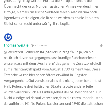
groß. Langfristig werden Europa die Europäer fehlen, die
Übermacht der usw. Nur der russischen Armee werden, Ihnen
zufolge, niemals russische Soldaten fehlen, also warum noch
irgendwas verteidigen, die Russen werden es eh nie kapieren. –
Sie ist schon recht unterwürfig, Ihre Logik.
thomas weigle
4 Jahre vor
@ Werntreu Golmeran #4 „Steiler Beitrag?“Nun ja, ich bin
natürlich davon ausgegangen,dass kundige Ruhrbaronleser
wissen,dass mit dem „Ausliefern“ das geheime Zusatzprotokoll
zum s Nichtangriffspakt vom August 1939 gemeint war. Diese
Tatsache wurde hier schon öfters erwähnt in jüngster
Vergangenheit..Gut zu wissen,dass das nicht jedem bekannt ist.
Halb Polen,die drei baltischen Staaten,sowie andere Teile
wurden ausdrücklich als Einflußgebiet der SU beschrieben. Für
Nichtkundige sei darauf verwiesen,dass die roten Imperialisten
daraufhin die Hälfte Polens kassierten, und 1940 die baltischen