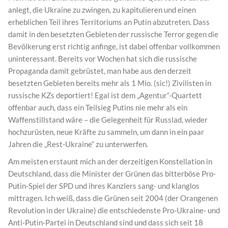
anlegt, die Ukraine zu zwingen, zu kapitulieren und einen
erheblichen Teil ihres Territoriums an Putin abzutreten. Dass
damit in den besetzten Gebieten der russische Terror gegen die
Bevölkerung erst richtig anfinge, ist dabei offenbar vollkommen
uninteressant. Bereits vor Wochen hat sich die russische
Propaganda damit gebrüstet, man habe aus den derzeit
besetzten Gebieten bereits mehr als 1 Mio. (sic!) Zivilisten in
russische KZs deportiert! Egal ist dem „Agentur“-Quartett
offenbar auch, dass ein Teilsieg Putins nie mehr als ein
Waffenstillstand wäre – die Gelegenheit für Russlad, wieder
hochzurüsten, neue Kräfte zu sammeln, um dann in ein paar
Jahren die „Rest-Ukraine“ zu unterwerfen.
Am meisten erstaunt mich an der derzeitigen Konstellation in
Deutschland, dass die Minister der Grünen das bitterböse Pro-
Putin-Spiel der SPD und ihres Kanzlers sang- und klanglos
mittragen. Ich weiß, dass die Grünen seit 2004 (der Orangenen
Revolution in der Ukraine) die entschiedenste Pro-Ukraine- und
Anti-Putin-Partei in Deutschland sind und dass sich seit 18