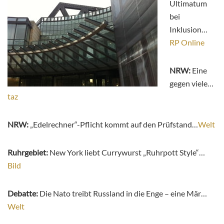
Ultimatum
bei
Inklusion…
RP Online
NRW:
Eine
gegen viele…
taz
NRW:
„Edelrechner“-Pflicht kommt auf den Prüfstand…
Welt
Ruhrgebiet:
New York liebt Currywurst „Ruhrpott Style“…
Bild
Debatte:
Die Nato treibt Russland in die Enge – eine Mär…
Welt