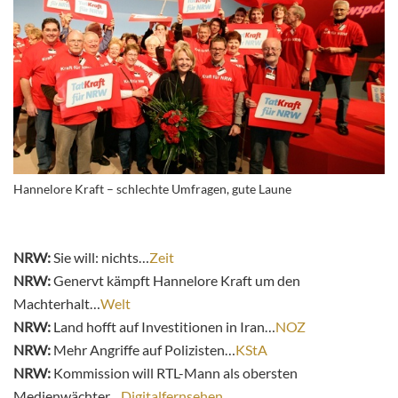
Hannelore Kraft – schlechte Umfragen, gute Laune
NRW:
Sie will: nichts…
Zeit
NRW:
Genervt kämpft Hannelore Kraft um den
Machterhalt…
Welt
NRW:
Land hofft auf Investitionen in Iran…
NOZ
NRW:
Mehr Angriffe auf Polizisten…
KStA
NRW:
Kommission will RTL-Mann als obersten
Medienwächter…
Digitalfernsehen