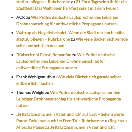
statt zu pflegen – Ruhrbarone
zu
21 Euro Tageseintritt für ein
Stadtfest? Das Waltroper Parkfest spielt mit dem Feuer!
ACK
zu
Wie Putins deutsche Lautsprecher den Leipziger
Drohnenanschlag für antiwestliche Propaganda nutzen
Waltrop als Negativbeispiel: Wenn die Stadt nur noch mäht,
statt zu pflegen – Ruhrbarone
zu
Wie viele Bäcker sich gerade
selbst entbehrlich machen
"Kaiserfront Extra"-Romanfan
zu
Wie Putins deutsche
Lautsprecher den Leipziger Drohnenanschlag für
antiwestliche Propaganda nutzen
Frank Wohlgemuth
zu
Wie viele Bäcker sich gerade selbst
entbehrlich machen
Thomas Weigle
zu
Wie Putins deutsche Lautsprecher den
Leipziger Drohnenanschlag für antiwestliche Propaganda
nutzen
„Fritz Litzmann, mein Vater und ich“ auf 3sat – Sehenswerte
Pause-Doku nun auch im Free-TV – Ruhrbarone
zu
Regisseur
Aljoscha Pause zu ‚Fritz Litzmann, mein Vater und ich‘: