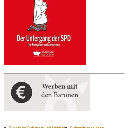
Events im Ruhrpott und Umfeld
Ruhrgebiet erleben