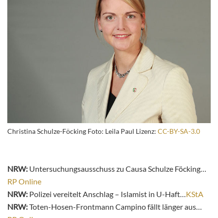
Christina Schulze-Föcking Foto: Leila Paul Lizenz:
CC-BY-SA-3.0
NRW:
Untersuchungsausschuss zu Causa Schulze Föcking…
RP Online
NRW:
Polizei vereitelt Anschlag – Islamist in U-Haft…
KStA
NRW:
Toten-Hosen-Frontmann Campino fällt länger aus…