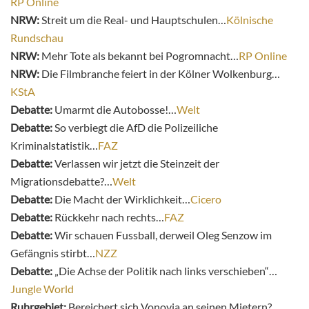
RP Online
NRW:
Streit um die Real- und Hauptschulen…
Kölnische
Rundschau
NRW:
Mehr Tote als bekannt bei Pogromnacht…
RP Online
NRW:
Die Filmbranche feiert in der Kölner Wolkenburg…
KStA
Debatte:
Umarmt die Autobosse!…
Welt
Debatte:
So verbiegt die AfD die Polizeiliche
Kriminalstatistik…
FAZ
Debatte:
Verlassen wir jetzt die Steinzeit der
Migrationsdebatte?…
Welt
Debatte:
Die Macht der Wirklichkeit…
Cicero
Debatte:
Rückkehr nach rechts…
FAZ
Debatte:
Wir schauen Fussball, derweil Oleg Senzow im
Gefängnis stirbt…
NZZ
Debatte:
„Die Achse der Politik nach links verschieben“…
Jungle World
Ruhrgebiet:
Bereichert sich Vonovia an seinen Mietern?…