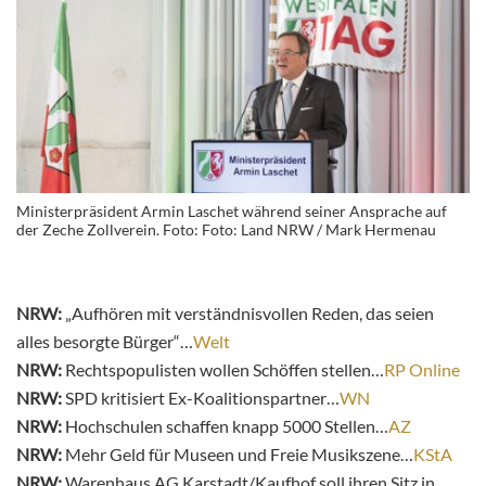
Ministerpräsident Armin Laschet während seiner Ansprache auf
der Zeche Zollverein. Foto: Foto: Land NRW / Mark Hermenau
NRW:
„Aufhören mit verständnisvollen Reden, das seien
alles besorgte Bürger“…
Welt
NRW:
Rechtspopulisten wollen Schöffen stellen…
RP Online
NRW:
SPD kritisiert Ex-Koalitionspartner…
WN
NRW:
Hochschulen schaffen knapp 5000 Stellen…
AZ
NRW:
Mehr Geld für Museen und Freie Musikszene…
KStA
NRW:
Warenhaus AG Karstadt/Kaufhof soll ihren Sitz in