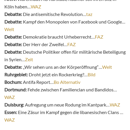
Köln haben…
WAZ
Debatte:
Die antisemitische Revolution…
taz
Debatte:
Kampf den Monopolen von Facebook und Google…
Welt
Debatte:
Demokratie braucht Urheberrecht…
FAZ
Debatte:
Der Herr der Zweifel…
FAZ
Debatte:
Deutsche Politiker offen für militärische Beteiligung
in Syrien…
Zeit
Debatte:
„Wir sehen uns an der Körperöffnung“…
Welt
Ruhrgebiet:
Droht jetzt ein Rockerkrieg?…
Bild
Bochum:
Antifa Report…
Bo Alternativ
Dortmund:
Fehde zwischen Familienclan und Bandidos…
WAZ
Duisburg:
Aufregung um neue Rodung im Kantpark…
WAZ
Essen:
Eine Zäsur im Kampf gegen die libanesischen Clans …
WAZ