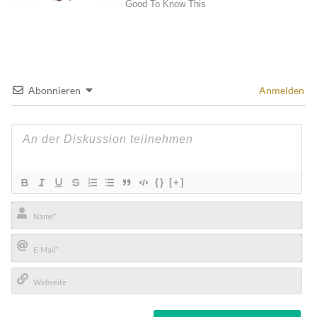
Abonnieren
Anmelden
{}
[+]
Name*
E-
Mail*
Webseite