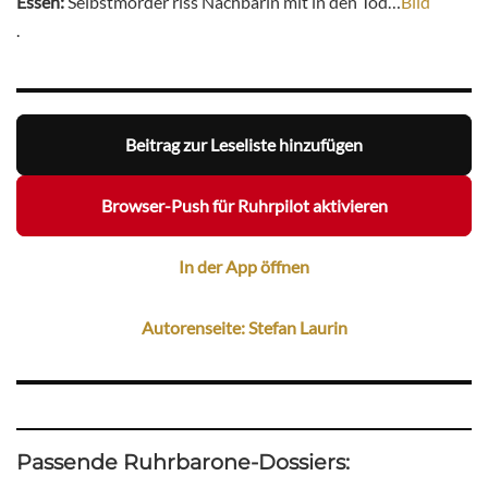
Essen:
Selbstmörder riss Nachbarin mit in den Tod…
Bild
.
Beitrag zur Leseliste hinzufügen
Browser-Push für Ruhrpilot aktivieren
In der App öffnen
Autorenseite: Stefan Laurin
Passende Ruhrbarone-Dossiers: