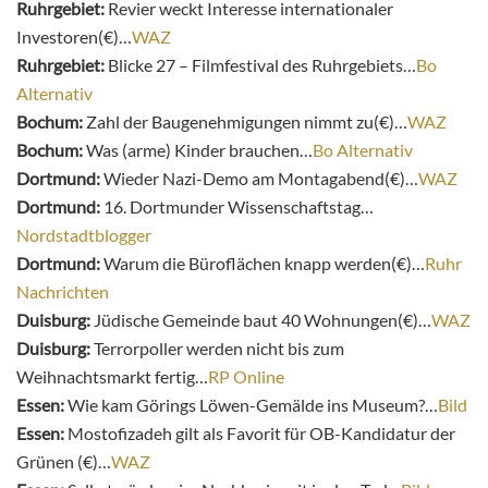
Ruhrgebiet:
Revier weckt Interesse internationaler
Investoren(€)…
WAZ
Ruhrgebiet:
Blicke 27 – Filmfestival des Ruhrgebiets…
Bo
Alternativ
Bochum:
Zahl der Baugenehmigungen nimmt zu(€)…
WAZ
Bochum:
Was (arme) Kinder brauchen…
Bo Alternativ
Dortmund:
Wieder Nazi-Demo am Montagabend(€)…
WAZ
Dortmund:
16. Dortmunder Wissenschaftstag…
Nordstadtblogger
Dortmund:
Warum die Büroflächen knapp werden(€)…
Ruhr
Nachrichten
Duisburg:
Jüdische Gemeinde baut 40 Wohnungen(€)…
WAZ
Duisburg:
Terrorpoller werden nicht bis zum
Weihnachtsmarkt fertig…
RP Online
Essen:
Wie kam Görings Löwen-Gemälde ins Museum?…
Bild
Essen:
Mostofizadeh gilt als Favorit für OB-Kandidatur der
Grünen (€)…
WAZ