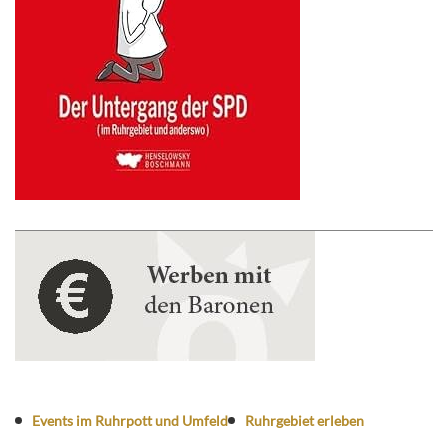
Events im Ruhrpott und Umfeld
Ruhrgebiet erleben