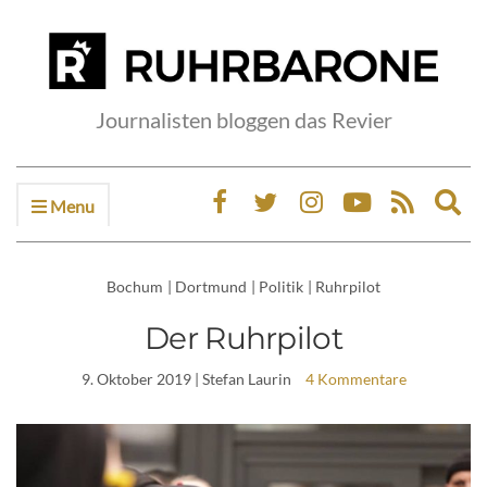
Journalisten bloggen das Revier
Menu
Ex
sea
fo
Bochum
|
Dortmund
|
Politik
|
Ruhrpilot
Der Ruhrpilot
9. Oktober 2019
| Stefan Laurin
4 Kommentare