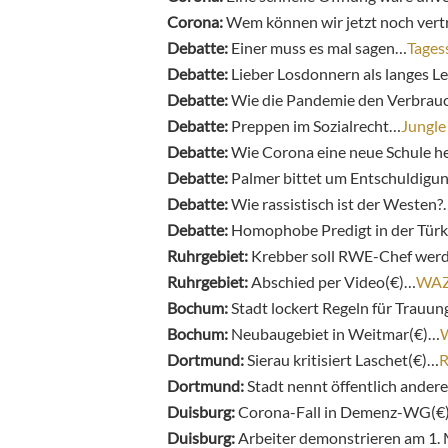
Corona:
Wem können wir jetzt noch ver
Debatte:
Einer muss es mal sagen…
Tages
Debatte:
Lieber Losdonnern als langes L
Debatte:
Wie die Pandemie den Verbrau
Debatte:
Preppen im Sozialrecht…
Jungle
Debatte:
Wie Corona eine neue Schule h
Debatte:
Palmer bittet um Entschuldigu
Debatte:
Wie rassistisch ist der Westen?
Debatte:
Homophobe Predigt in der Türke
Ruhrgebiet:
Krebber soll RWE-Chef wer
Ruhrgebiet:
Abschied per Video(€)…
WA
Bochum:
Stadt lockert Regeln für Trauu
Bochum:
Neubaugebiet in Weitmar(€)…
Dortmund:
Sierau kritisiert Laschet(€)…
R
Dortmund:
Stadt nennt öffentlich andere
Duisburg:
Corona-Fall in Demenz-WG(€
Duisburg:
Arbeiter demonstrieren am 1. 