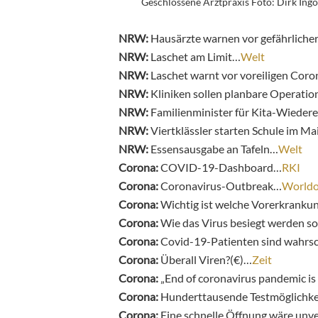
Geschlossene Arztpraxis Foto: Dirk Ingo
NRW:
Hausärzte warnen vor gefährlicher
NRW:
Laschet am Limit…
Welt
NRW:
Laschet warnt vor voreiligen Co
NRW:
Kliniken sollen planbare Operati
NRW:
Familienminister für Kita-Wiedere
NRW:
Viertklässler starten Schule im Ma
NRW:
Essensausgabe an Tafeln…
Welt
Corona:
COVID-19-Dashboard…
RKI
Corona:
Coronavirus-Outbreak…
World
Corona:
Wichtig ist welche Vorerkranku
Corona:
Wie das Virus besiegt werden so
Corona:
Covid-19-Patienten sind wahrsc
Corona:
Überall Viren?(€)…
Zeit
Corona:
„End of coronavirus pandemic is
Corona:
Hunderttausende Testmöglichk
Corona:
Eine schnelle Öffnung wäre unv