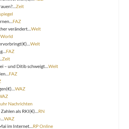
trauen?…
Zeit
spiegel
ernen…
FAZ
cher verändert…
Welt
 World
ervorbringt(€)…
Welt
ng…
FAZ
…
Zeit
i – und Ditib schweigt…
Welt
den…
FAZ
Z
ngen(€)…
WAZ
WAZ
uhr Nachrichten
 Zahlen als RKI(€)…
RN
)…
WAZ
Mai im Internet…
RP Online