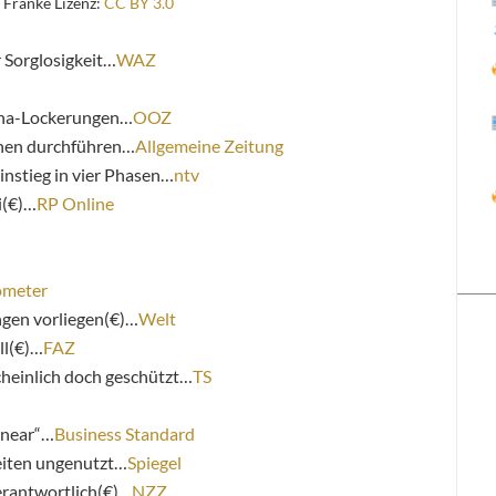
 Franke Lizenz:
CC BY 3.0
 Sorglosigkeit…
WAZ
rona-Lockerungen…
OOZ
onen durchführen…
Allgemeine Zeitung
instieg in vier Phasen…
ntv
i(€)…
RP Online
ometer
ngen vorliegen(€)…
Welt
ll(€)…
FAZ
heinlich doch geschützt…
TS
 near“…
Business Standard
eiten ungenutzt…
Spiegel
erantwortlich(€)…
NZZ