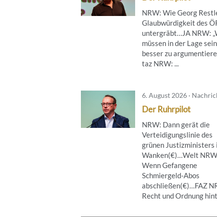
NRW: Wie Georg Restle
Glaubwürdigkeit des 
untergräbt…JA NRW: „
müssen in der Lage sein
besser zu argumentier
taz NRW: ...
6. August 2026 · Nachri
Der Ruhrpilot
NRW: Dann gerät die
Verteidigungslinie des
grünen Justizministers 
Wanken(€)…Welt NRW
Wenn Gefangene
Schmiergeld-Abos
abschließen(€)…FAZ 
Recht und Ordnung hinte