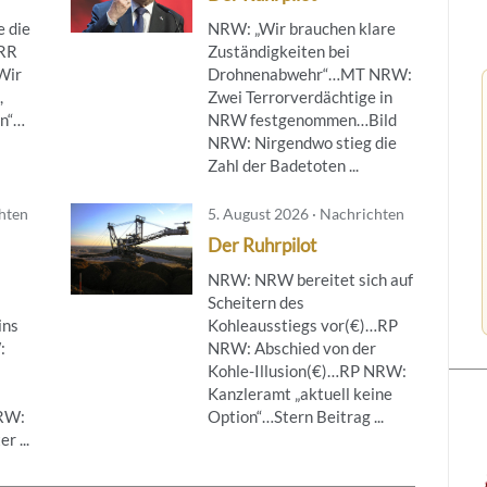
 die
NRW: „Wir brauchen klare
ÖRR
Zuständigkeiten bei
Wir
Drohnenabwehr“…MT NRW:
,
Zwei Terrorverdächtige in
en“…
NRW festgenommen…Bild
NRW: Nirgendwo stieg die
Zahl der Badetoten ...
chten
5. August 2026 · Nachrichten
Der Ruhrpilot
NRW: NRW bereitet sich auf
Scheitern des
ins
Kohleausstiegs vor(€)…RP
:
NRW: Abschied von der
Kohle-Illusion(€)…RP NRW:
Kanzleramt „aktuell keine
NRW:
Option“…Stern Beitrag ...
r ...