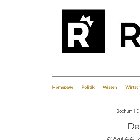
Homepage
Politik
Wissen
Wirtsch
Bochum
|
D
De
29. April 2020
| 