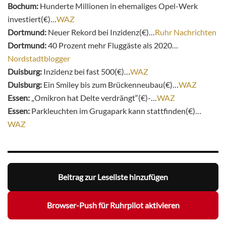
Bochum:
Hunderte Millionen in ehemaliges Opel-Werk
investiert(€)…
WAZ
Dortmund:
Neuer Rekord bei Inzidenz(€)…
Ruhr Nachrichten
Dortmund:
40 Prozent mehr Fluggäste als 2020…
Nordstadtblogger
Duisburg:
Inzidenz bei fast 500(€)…
WAZ
Duisburg:
Ein Smiley bis zum Brückenneubau(€)…
WAZ
Essen:
„Omikron hat Delte verdrängt“(€)-…
WAZ
Essen:
Parkleuchten im Grugapark kann stattfinden(€)…
WAZ
Beitrag zur Leseliste hinzufügen
Browser-Push für Ruhrpilot aktivieren