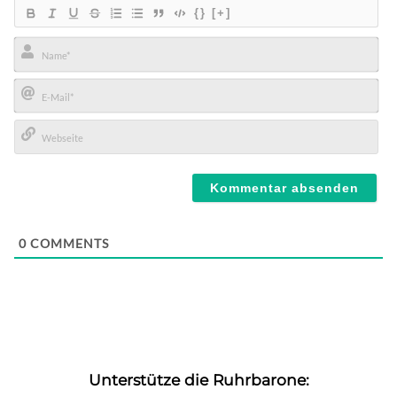
{}
[+]
Name*
E-
Mail*
Webseite
0
COMMENTS
Unterstütze die Ruhrbarone: