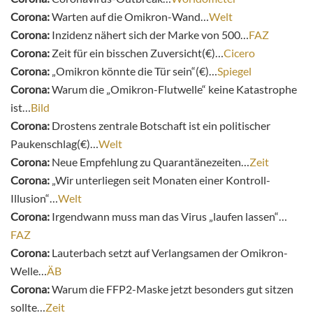
Corona:
Warten auf die Omikron-Wand…
Welt
Corona:
Inzidenz nähert sich der Marke von 500…
FAZ
Corona:
Zeit für ein bisschen Zuversicht(€)…
Cicero
Corona:
„
Omikron könnte die Tür sein“(€)…
Spiegel
Corona:
Warum die „Omikron-Flutwelle“ keine Katastrophe
ist…
Bild
Corona:
Drostens zentrale Botschaft ist ein politischer
Paukenschlag(€)…
Welt
Corona:
Neue Empfehlung zu Quarantänezeiten…
Zeit
Corona:
„Wir unterliegen seit Monaten einer Kontroll-
Illusion“…
Welt
Corona:
Irgendwann muss man das Virus „laufen lassen“…
FAZ
Corona:
Lauterbach setzt auf Verlangsamen der Omikron-
Welle…
ÄB
Corona:
Warum die FFP2-Maske jetzt besonders gut sitzen
sollte…
Zeit