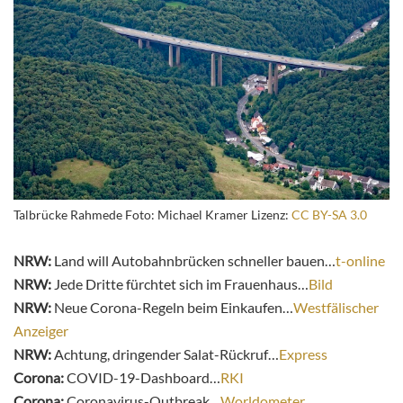
Talbrücke Rahmede Foto: Michael Kramer Lizenz:
CC BY-SA 3.0
NRW:
Land will Autobahnbrücken schneller bauen…
t-online
NRW:
Jede Dritte fürchtet sich im Frauenhaus…
Bild
NRW:
Neue Corona-Regeln beim Einkaufen…
Westfälischer
Anzeiger
NRW:
Achtung, dringender Salat-Rückruf…
Express
Corona:
COVID-19-Dashboard…
RKI
Corona:
Coronavirus-Outbreak…
Worldometer