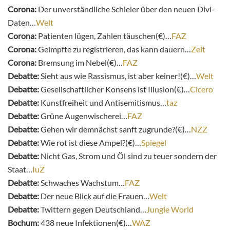
Corona:
Der unverständliche Schleier über den neuen Divi-
Daten…
Welt
Corona:
Patienten lügen, Zahlen täuschen(€)…
FAZ
Corona:
Geimpfte zu registrieren, das kann dauern…
Zeit
Corona:
Bremsung im Nebel(€)…
FAZ
Debatte:
Sieht aus wie Rassismus, ist aber keiner!(€)…
Welt
Debatte:
Gesellschaftlicher Konsens ist Illusion(€)…
Cicero
Debatte:
Kunstfreiheit und Antisemitismus…
taz
Debatte:
Grüne Augenwischerei…
FAZ
Debatte:
Gehen wir demnächst sanft zugrunde?(€)…
NZZ
Debatte:
Wie rot ist diese Ampel?(€)…
Spiegel
Debatte:
Nicht Gas, Strom und Öl sind zu teuer sondern der
Staat…
IuZ
Debatte:
Schwaches Wachstum…
FAZ
Debatte:
Der neue Blick auf die Frauen…
Welt
Debatte:
Twittern gegen Deutschland…
Jungle World
Bochum:
438 neue Infektionen(€)…
WAZ