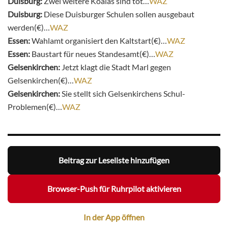
Duisburg:
Zwei weitere Koalas sind tot…
WAZ
Duisburg:
Diese Duisburger Schulen sollen ausgebaut
werden(€)…
WAZ
Essen:
Wahlamt organisiert den Kaltstart(€)…
WAZ
Essen:
Baustart für neues Standesamt(€)…
WAZ
Gelsenkirchen:
Jetzt klagt die Stadt Marl gegen
Gelsenkirchen(€)…
WAZ
Gelsenkirchen:
Sie stellt sich Gelsenkirchens Schul-
Problemen(€)…
WAZ
Beitrag zur Leseliste hinzufügen
Browser-Push für Ruhrpilot aktivieren
In der App öffnen