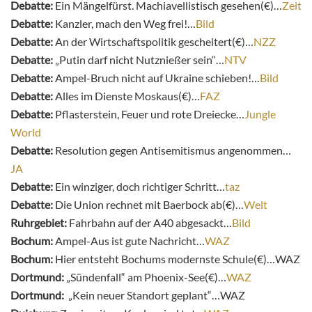
Debatte:
Ein Mängelfürst. Machiavellistisch gesehen(€)…
Zeit
Debatte:
Kanzler, mach den Weg frei!…
Bild
Debatte:
An der Wirtschaftspolitik gescheitert(€)…
NZZ
Debatte:
„Putin darf nicht Nutznießer sein“…
NTV
Debatte:
Ampel-Bruch nicht auf Ukraine schieben!…
Bild
Debatte:
Alles im Dienste Moskaus(€)…
FAZ
Debatte:
Pflasterstein, Feuer und rote Dreiecke…
Jungle
World
Debatte:
Resolution gegen Antisemitismus angenommen…
JA
Debatte:
Ein winziger, doch richtiger Schritt…
taz
Debatte:
Die Union rechnet mit Baerbock ab(€)…
Welt
Ruhrgebiet:
Fahrbahn auf der A40 abgesackt…
Bild
Bochum:
Ampel-Aus ist gute Nachricht…
WAZ
Bochum:
Hier entsteht Bochums modernste Schule(€)…WAZ
Dortmund:
„Sündenfall“ am Phoenix-See(€)…
WAZ
Dortmund:
„Kein neuer Standort geplant“…WAZ