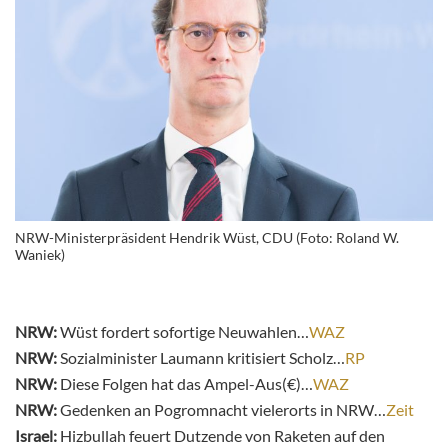
NRW-Ministerpräsident Hendrik Wüst, CDU (Foto: Roland W.
Waniek)
NRW:
Wüst fordert sofortige Neuwahlen…
WAZ
NRW:
Sozialminister Laumann kritisiert Scholz…
RP
NRW:
Diese Folgen hat das Ampel-Aus(€)…
WAZ
NRW:
Gedenken an Pogromnacht vielerorts in NRW…
Zeit
Israel:
Hizbullah feuert Dutzende von Raketen auf den