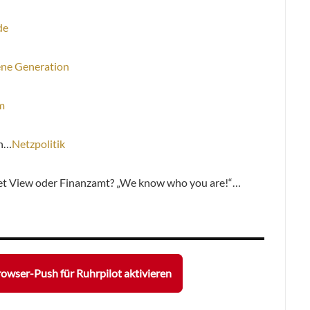
de
ene Generation
m
ch…
Netzpolitik
reet View oder Finanzamt? „We know who you are!“…
owser-Push für Ruhrpilot aktivieren