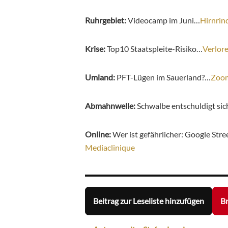
Ruhrgebiet:
Videocamp im Juni…
Hirnrin
Krise:
Top10 Staatspleite-Risiko…
Verlor
Umland:
PFT-Lügen im Sauerland?…
Zoo
Abmahnwelle:
Schwalbe entschuldigt si
Online:
Wer ist gefährlicher: Google St
Mediaclinique
Beitrag zur Leseliste hinzufügen
Br