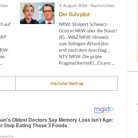
chten
4. August 2026 · Nachrichten
Der Ruhrpilot
h auf
NRW: Stolpert Schwarz-
Grün in NRW über die Staus?
…RP
(€)…WAZ NRW: Hinweis
zum Solingen-Attentäter
NRW:
erst nach dem Anschlag…
ine
NTV NRW: Die grüne
..
Pragmatikerin(€)…Cicero ...
Nächster Beitrag