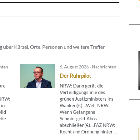
 über Kürzel, Orte, Personen und weitere Treffer
chten
6. August 2026 · Nachrichten
Der Ruhrpilot
are
NRW: Dann gerät die
Verteidigungslinie des
NRW:
grünen Justizministers ins
 in
Wanken(€)…Welt NRW:
ild
Wenn Gefangene
die
Schmiergeld-Abos
abschließen(€)…FAZ NRW:
Recht und Ordnung hinter ...