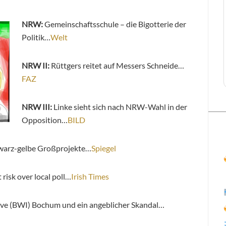
NRW:
Gemeinschaftsschule – die Bigotterie der
Politik…
Welt
NRW II:
Rüttgers reitet auf Messers Schneide…
FAZ
NRW III:
Linke sieht sich nach NRW-Wahl in der
Opposition…
BILD
warz-gelbe Großprojekte…
Spiegel
risk over local poll…
Irish Times
tive (BWI) Bochum und ein angeblicher Skandal…