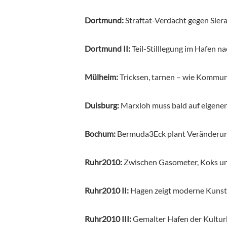
Dortmund:
Straftat-Verdacht gegen Sier
Dortmund II:
Teil-Stilllegung im Hafen 
Mülheim:
Tricksen, tarnen – wie Kommu
Duisburg:
Marxloh muss bald auf eigene
Bochum:
Bermuda3Eck plant Veränderu
Ruhr2010:
Zwischen Gasometer, Koks u
Ruhr2010 II:
Hagen zeigt moderne Kunst
Ruhr2010 III:
Gemalter Hafen der Kultu