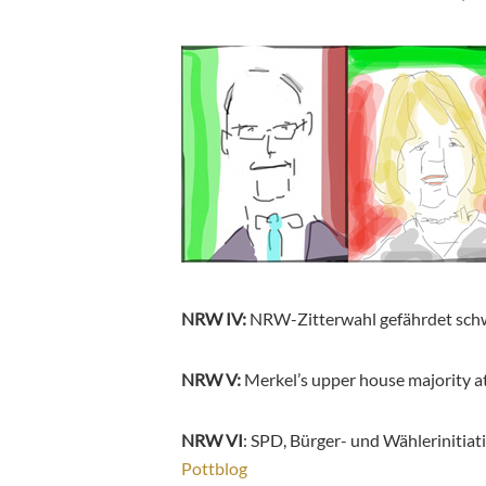
NRW IV:
NRW-Zitterwahl gefährdet sch
NRW V:
Merkel’s upper house majority at 
NRW VI
: SPD, Bürger- und Wählerinitia
Pottblog