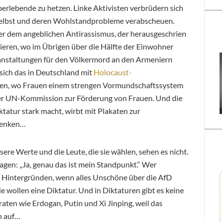
erlebende zu hetzen. Linke Aktivisten verbrüdern sich
se selbst und deren Wohlstandprobleme verabscheuen.
ter dem angeblichen Antirassismus, der herausgeschrien
gieren, wo im Übrigen über die Hälfte der Einwohner
eranstaltungen für den Völkermord an den Armeniern
 sich das in Deutschland mit
Holocaust-
ien, wo Frauen einem strengen Vormundschaftssystem
 der UN-Kommission zur Förderung von Frauen. Und die
Diktatur stark macht, wirbt mit Plakaten zur
sdenken…
ere Werte und die Leute, die sie wählen, sehen es nicht.
agen: „Ja, genau das ist mein Standpunkt.“ Wer
n Hintergründen, wenn alles Unschöne über die AfD
e wollen eine Diktatur. Und in Diktaturen gibt es keine
aten wie Erdogan, Putin und Xi Jinping, weil das
ch auf…