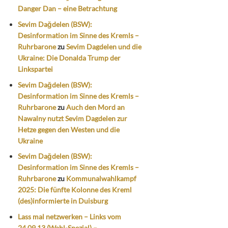
Danger Dan – eine Betrachtung
Sevim Dağdelen (BSW):
Desinformation im Sinne des Kremls –
Ruhrbarone
zu
Sevim Dagdelen und die
Ukraine: Die Donalda Trump der
Linkspartei
Sevim Dağdelen (BSW):
Desinformation im Sinne des Kremls –
Ruhrbarone
zu
Auch den Mord an
Nawalny nutzt Sevim Dagdelen zur
Hetze gegen den Westen und die
Ukraine
Sevim Dağdelen (BSW):
Desinformation im Sinne des Kremls –
Ruhrbarone
zu
Kommunalwahlkampf
2025: Die fünfte Kolonne des Kreml
(des)informierte in Duisburg
Lass mal netzwerken – Links vom
24.09.13 (Wahl-Spezial) –