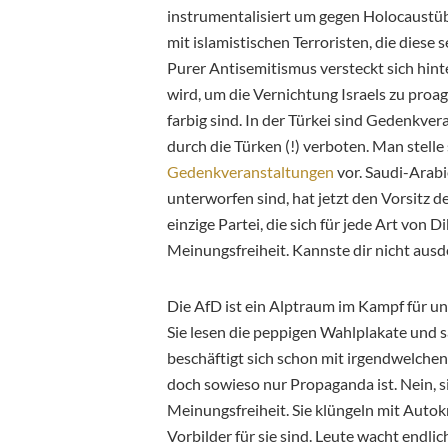
instrumentalisiert um gegen Holocaustüb
mit islamistischen Terroristen, die die
Purer Antisemitismus versteckt sich hin
wird, um die Vernichtung Israels zu proa
farbig sind. In der Türkei sind Gedenkv
durch die Türken (!) verboten. Man stelle
Gedenkveranstaltungen
vor. Saudi-Arab
unterworfen sind, hat jetzt den Vorsitz
einzige Partei, die sich für jede Art von 
Meinungsfreiheit. Kannste dir nicht au
Die AfD ist ein Alptraum im Kampf für uns
Sie lesen die peppigen Wahlplakate und s
beschäftigt sich schon mit irgendwelche
doch sowieso nur Propaganda ist. Nein, si
Meinungsfreiheit. Sie klüngeln mit Autokr
Vorbilder für sie sind. Leute wacht endli