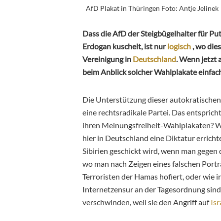
AfD Plakat in Thüringen Foto: Antje Jelinek
Dass die AfD der Steigbügelhalter für Puti
Erdogan kuschelt, ist nur
logisch
, wo die
Vereinigung in
Deutschland
. Wenn jetzt
beim Anblick solcher Wahlplakate einfach
Die Unterstützung dieser autokratischen
eine rechtsradikale Partei. Das entspric
ihren Meinungsfreiheit-Wahlplakaten? Wo
hier in Deutschland eine Diktatur errich
Sibirien geschickt wird, wenn man gegen d
wo man nach Zeigen eines falschen Portr
Terroristen der Hamas hofiert, oder wie 
Internetzensur an der Tagesordnung sind,
verschwinden, weil sie den Angriff auf
Isr