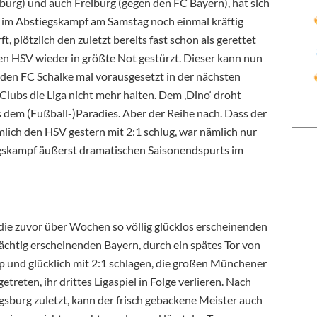
burg) und auch Freiburg (gegen den FC Bayern), hat sich
e im Abstiegskampf am Samstag noch einmal kräftig
ft, plötzlich den zuletzt bereits fast schon als gerettet
en HSV wieder in größte Not gestürzt. Dieser kann nun
 den FC Schalke mal vorausgesetzt in der nächsten
Clubs die Liga nicht mehr halten. Dem ‚Dino‘ droht
s dem (Fußball-)Paradies. Aber der Reihe nach. Dass der
mlich den HSV gestern mit 2:1 schlug, war nämlich nur
egskampf äußerst dramatischen Saisonendspurts im
ie zuvor über Wochen so völlig glücklos erscheinenden
chtig erscheinenden Bayern, durch ein spätes Tor von
app und glücklich mit 2:1 schlagen, die großen Münchener
treten, ihr drittes Ligaspiel in Folge verlieren. Nach
sburg zuletzt, kann der frisch gebackene Meister auch