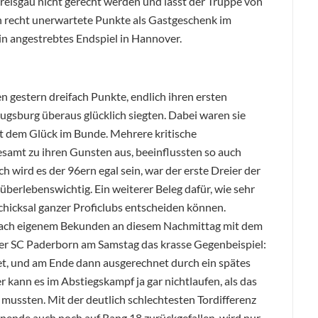
Breisgau nicht gerecht werden und lässt der Truppe von
ch recht unerwartete Punkte als Gastgeschenk im
n angestrebtes Endspiel in Hannover.
 gestern dreifach Punkte, endlich ihren ersten
ugsburg überaus glücklich siegten. Dabei waren sie
it dem Glück im Bunde. Mehrere kritische
esamt zu ihren Gunsten aus, beeinflussten so auch
h wird es der 96ern egal sein, war der erste Dreier der
berlebenswichtig. Ein weiterer Beleg dafür, wie sehr
hicksal ganzer Proficlubs entscheiden können.
ach eigenem Bekunden an diesem Nachmittag mit dem
der SC Paderborn am Samstag das krasse Gegenbeispiel:
tet, und am Ende dann ausgerechnet durch ein spätes
er kann es im Abstiegskampf ja gar nichtlaufen, als das
mussten. Mit der deutlich schlechtesten Tordifferenz
onende auch noch auf Rang 18 zurückgefallen, wird nur