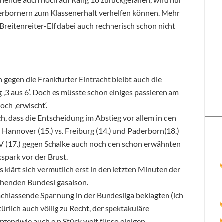
erbornern zum Klassenerhalt verhelfen können. Mehr
 Breitenreiter-Elf dabei auch rechnerisch schon nicht
gegen die Frankfurter Eintracht bleibt auch die
 ‚3 aus 6‘. Doch es müsste schon einiges passieren am
och ‚erwischt‘.
h, dass die Entscheidung im Abstieg vor allem in den
Hannover (15.) vs. Freiburg (14.) und Paderborn(18.)
 HSV (17.) gegen Schalke auch noch den schon erwähnten
spark vor der Brust.
klärt sich vermutlich erst in den letzten Minuten der
enden Bundesligasaison.
achlassende Spannung in der Bundesliga beklagten (ich
ürlich auch völlig zu Recht, der spektakuläre
rgendwie auch ein Stück weit für so einigen