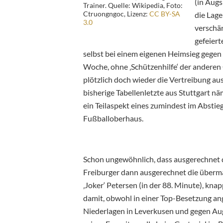
(in Augs
Trainer. Quelle: Wikipedia, Foto:
Ctruongngoc, Lizenz:
CC BY-SA
die Lag
3.0
verschär
gefeiert
selbst bei einem eigenen Heimsieg gegen
Woche, ohne ‚Schützenhilfe‘ der anderen 
plötzlich doch wieder die Vertreibung au
bisherige Tabellenletzte aus Stuttgart nä
ein Teilaspekt eines zumindest im Absti
Fußballoberhaus.
Schon ungewöhnlich, dass ausgerechnet d
Freiburger dann ausgerechnet die übermä
‚Joker‘ Petersen (in der 88. Minute), kn
damit, obwohl in einer Top-Besetzung ange
Niederlagen in Leverkusen und gegen Aug