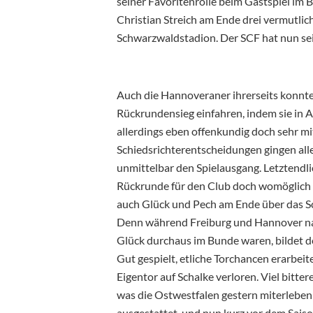
seiner Favoritenrolle beim Gastspiel im 
Christian Streich am Ende drei vermutli
Schwarzwaldstadion. Der SCF hat nun sei
Auch die Hannoveraner ihrerseits konnten
Rückrundensieg einfahren, indem sie in A
allerdings eben offenkundig doch sehr m
Schiedsrichterentscheidungen gingen all
unmittelbar den Spielausgang. Letztendlic
Rückrunde für den Club doch womöglich ü
auch Glück und Pech am Ende über das Sc
Denn während Freiburg und Hannover n
Glück durchaus im Bunde waren, bildet 
Gut gespielt, etliche Torchancen erarbei
Eigentor auf Schalke verloren. Viel bitter
was die Ostwestfalen gestern miterleben 
ausgestattet, und nun kurz vor dem Sais