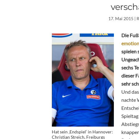
verschä
17. Mai 2015
| 
Die Fußb
emotion
spielen 
Ungeach
sechs Te
dieser F
sehr sch
Und das 
nachte W
Entschei
Spieltag
Abstiegs
Hat sein ‚Endspiel‘ in Hannover:
knappen
Christian Streich, Freiburgs