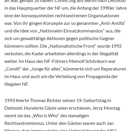
alt war, gehabt zu haben. Corelli zog aus Berlin nach Detmold
in das Hauptquartier der NF um, die Anfang der 1990er Jahre
eine der konsequntesten rechtsextremen Organisationen
war. Von ihr gingen Konzepte zur so genannten „Anti-Antifa“
und die Idee von „Nationalen Einsatzkommandos“ aus, die
sich um gewalttätige Aktionen gegen politische Gegner
kümmern sollten. Die „Nationalistische Front“ wurde 1992
verboten, die Kader arbeiteten allerdings in der Illegalität
weiter. Im Haus des NF-Führers Meinolf Schönborn war
„Corelli“ der „Junge für alles“, kümmerte sich um Reperaturen
im Haus und auch um die Verteilung von Propaganda der
illegalen NF.
1993 feierte Thomas Richter seinen 19. Geburtstag in
Detmold. Hunderte Gäste seien erschienen, Jerzy Montag
nennt sie das „Who is Who“ des damaligen
Rechtsextremismus. Unter den Gästen waren auch Jan
Werner, dem immer wieder eine Unterstützung des NSU