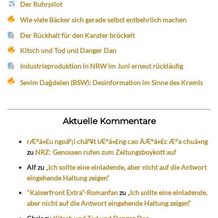
Der Ruhrpilot
Wie viele Bäcker sich gerade selbst entbehrlich machen
Der Rückhalt für den Kanzler bröckelt
Kitsch und Tod und Danger Dan
Industrieproduktion in NRW im Juni erneut rückläufig
Sevim Dağdelen (BSW): Desinformation im Sinne des Kremls
Aktuelle Kommentare
rÆ°á»£u ngoáº¡i cháº¥t lÆ°á»£ng cao ÄÆ°á»£c Æ°a chuá»ng
zu
NRZ: Genossen rufen zum Zeitungsboykott auf
Alf
zu
„Ich sollte eine einladende, aber nicht auf die Antwort
eingehende Haltung zeigen“
"Kaiserfront Extra"-Romanfan
zu
„Ich sollte eine einladende,
aber nicht auf die Antwort eingehende Haltung zeigen“