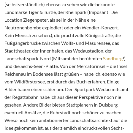
(selbstverständlich) ebenso zu sehen wie die bekannte
Landmarke Tiger & Turtle, der Rheinpark (Imposant: Die
Location Ziegenpeter, als sei in der Nähe eine
Neutronenbombe explodiert oder ein Wendler-Konzert.
Kein Mensch zu sehen.), die prachtvolle Königsstraße, die
Fußgängerbrücke zwischen Wolfs- und Masurensee, das
Stadttheater, der Innenhafen, das Wedaustadion, der
Landschaftspark-Nord (Mitsamt der berühmten
Sandburg
!)
und die Sechs-Seen-Platte. Von der Mercatorinsel – die Insel
Reichenau im Bodensee lässt grüßen – habe ich, ebenso wie
vom Wildförstersee, erst durch das Buch erfahren. Einige
Bilder hauen einen schier um: Den Sportpark Wedau mitsamt
der Regattabahn habe ich aus dieser Perspektive noch nie
gesehen. Andere Bilder bieten Stadtplanern in Duisburg
eventuell Ansätze, die Ruhrstadt noch schöner zu machen:
Wieso noch kein ambitionierter Landschaftsarchitekt auf die
Idee gekommen ist, aus der ziemlich eindrucksvollen Sechs-