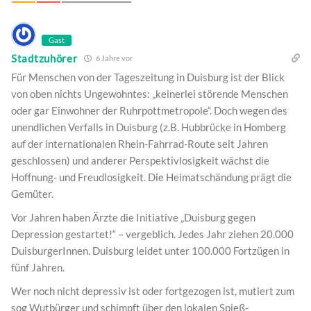
Gast
Stadtzuhörer
6 Jahre vor
Für Menschen von der Tageszeitung in Duisburg ist der Blick
von oben nichts Ungewohntes: „keinerlei störende Menschen
oder gar Einwohner der Ruhrpottmetropole“. Doch wegen des
unendlichen Verfalls in Duisburg (z.B. Hubbrücke in Homberg
auf der internationalen Rhein-Fahrrad-Route seit Jahren
geschlossen) und anderer Perspektivlosigkeit wächst die
Hoffnung- und Freudlosigkeit. Die Heimatschändung prägt die
Gemüter.
Vor Jahren haben Ärzte die Initiative „Duisburg gegen
Depression gestartet!“ – vergeblich. Jedes Jahr ziehen 20.000
DuisburgerInnen. Duisburg leidet unter 100.000 Fortzügen in
fünf Jahren.
Wer noch nicht depressiv ist oder fortgezogen ist, mutiert zum
sog Wutbürger und schimpft über den lokalen Spieß-