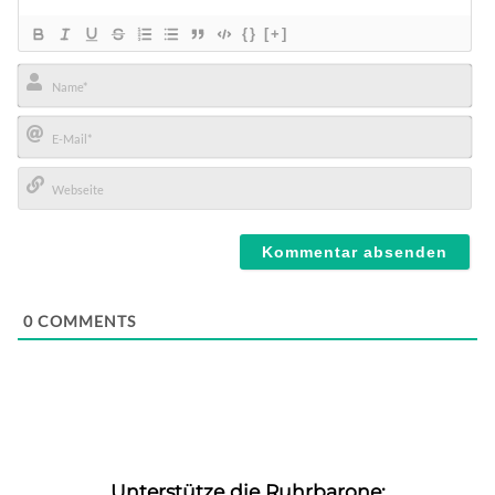
{}
[+]
Name*
E-
Mail*
Webseite
0
COMMENTS
Unterstütze die Ruhrbarone: