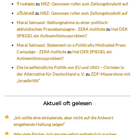
ร้านต่อผม
zu
NRZ: Genossen rufen zum Zeitungsboykott auf
แป๊ปสเตย์
zu
NRZ: Genossen rufen zum Zeitungsboykott auf
Maral Salmassi: Stellungnahme zu einer politisch-
aktivistischen Pressekampagne - ZERA Institute
zu
Hat DER
SPIEGEL ein Antisemitismusproblem?
Maral Salmassi: Statement on a Politically Motivated Press
Campaign - ZERA Institute
zu
Hat DER SPIEGEL ein
Antisemitismusproblem?
Die israelfeindliche Politik von EU und UNO – Christen in
der Alternative für Deutschland e. V.
zu
ZDF-Mauershow mit
„Israelkritik“
Aktuell oft gelesen
„Ich sollte eine einladende, aber nicht auf die Antwort
eingehende Haltung zeigen“
Wie viele Bäcker sich gerade selbst entbehrlich machen