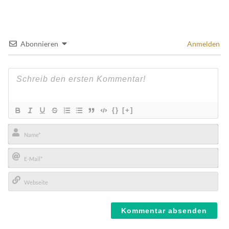
Abonnieren
Anmelden
{}
[+]
Name*
E-
Mail*
Webseite