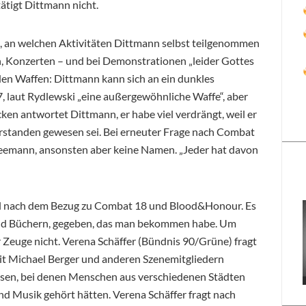
tigt Dittmann nicht.
nn, an welchen Aktivitäten Dittmann selbst teilgenommen
, Konzerten – und bei Demonstrationen „leider Gottes
den Waffen: Dittmann kann sich an ein dunkles
, laut Rydlewski „eine außergewöhnliche Waffe“, aber
ken antwortet Dittmann, er habe viel verdrängt, weil er
verstanden gewesen sei. Bei erneuter Frage nach Combat
eemann, ansonsten aber keine Namen. „Jeder hat davon
al nach dem Bezug zu Combat 18 und Blood&Honour. Es
und Büchern, gegeben, das man bekommen habe. Um
 Zeuge nicht. Verena Schäffer (Bündnis 90/Grüne) fragt
it Michael Berger und anderen Szenemitgliedern
wesen, bei denen Menschen aus verschiedenen Städten
Musik gehört hätten. Verena Schäffer fragt nach