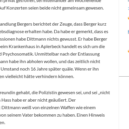
h privat getroffen, sei miteinander am Wochenende
uf Konzerten seien beide nicht gemeinsam gewesen.
andlung Bergers berichtet der Zeuge, dass Berger kurz
bsdiagnose erhalten habe. Da habe er gemerkt, dass es
essionen habe Dittmann nichts gewusst. Er habe Berger
eim Krankenhaus in Aplerbeck handelt es sich um die
und Psychosomatik. Unmittelbar nach der Entlassung
nn habe ihn abholen wollen, und das zeitlich nicht
er Umstand noch 16 Jahre später quäle. Wenn er ihn
aten vielleicht hätte verhindern können.
undin gehabt, die Polizistin gewesen sei, und sei „nicht
 Hass habe er aber nicht geäußert. Der
: Dittmann weiß von einzelnen Waffen wie einem
n von seinem Vater bekommen zu haben. Einen Hinweis
en.