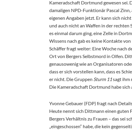
Kameradschaft Dortmund gewesen sei. D
damaligen NPD-Funktionär Pascal Zinn, au
eigenen Angaben jetzt. Er kann sich nic
und auch nicht an Waffen in der rechten
es einmal darum ging, eine Zelle in Dort
Wissens nach gab es keine Kontakte von
Schäffer fragt weiter: Eine Woche nach d
Ort von Bergers Selbstmord in Olfen. Ditt
genausowenig wie an Organisatoren oder 
dass er sich vorstellen kann, dass es Sc
er nicht. Die Gruppen
Sturm 11
sagt ihm n
Die Kameradschaft Dortmund habe sich a
Yvonne Gebauer (FDP) fragt nach Detail
Heute nennt sich Dittmann einen guten Fr
Bergers Verhältnis zu Frauen – das sei sc
„eingeschossen“ habe, die kein gegenseiti