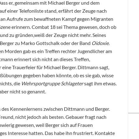
ass er, gemeinsam mit Michael Berger und dem
f einer Telefonliste stand, erfährt der Zeuge nach
ht an Aufrufe zum bewaffneten Kampf gegen Migranten
 Szene erinnern. Combat 18 sei Thema gewesen, doch ob
mund zu gründen,weiß der Zeuge nicht mehr. Seines
 Berger zu Marko Gottschalk oder der Band
Oidoxie.
en Morden gab es ein Treffen rechter Jugendlicher am
mann erinnert sich nicht an dieses Treffen,
eine Trauerfeier für Michael Berger. Dittmann sagt,
hießübungen gegeben haben könnte, ob es sie gab, wisse
ichts, die
Wehrsportgruppe Schlageter
sagt ihm etwas.
ber nicht so genannt.
s des Kennenlernens zwischen Dittmann und Berger.
eund, nicht jedoch als besten. Gebauer fragt nach
hwierig gewesen, weil Berger sich auf Frauen
ges Interesse hatten. Das habe ihn frustriert. Kontakte