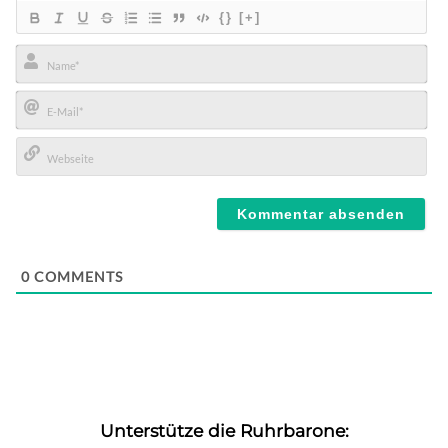
{}
[+]
Name*
E-
Mail*
Webseite
0
COMMENTS
Unterstütze die Ruhrbarone: