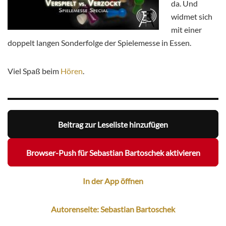
da. Und
widmet sich
mit einer
doppelt langen Sonderfolge der Spielemesse in Essen.
Viel Spaß beim
Hören
.
Beitrag zur Leseliste hinzufügen
Browser-Push für Sebastian Bartoschek aktivieren
In der App öffnen
Autorenseite: Sebastian Bartoschek