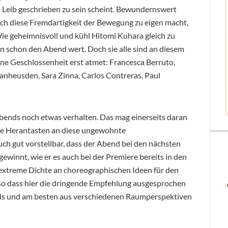
Leib geschrieben zu sein scheint. Bewundernswert
ich diese Fremdartigkeit der Bewegung zu eigen macht,
 Wie geheimnisvoll und kühl Hitomi Kuhara gleich zu
in schon den Abend wert. Doch sie alle sind an diesem
ine Geschlossenheit erst atmet: Francesca Berruto,
anheusden, Sara Zinna, Carlos Contreras, Paul
Abends noch etwas verhalten. Das mag einerseits daran
ine Herantasten an diese ungewohnte
uch gut vorstellbar, dass der Abend bei den nächsten
ewinnt, wie er es auch bei der Premiere bereits in den
extreme Dichte an choreographischen Ideen für den
so dass hier die dringende Empfehlung ausgesprochen
ls und am besten aus verschiedenen Raumperspektiven