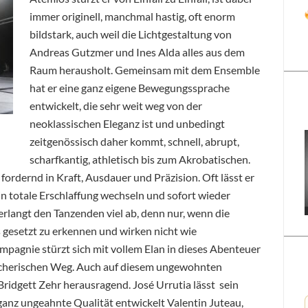
immer originell, manchmal hastig, oft enorm
bildstark, auch weil die Lichtgestaltung von
Andreas Gutzmer und Ines Alda alles aus dem
Raum herausholt. Gemeinsam mit dem Ensemble
hat er eine ganz eigene Bewegungssprache
entwickelt, die sehr weit weg von der
neoklassischen Eleganz ist und unbedingt
zeitgenössisch daher kommt, schnell, abrupt,
scharfkantig, athletisch bis zum Akrobatischen.
ordernd in Kraft, Ausdauer und Präzision. Oft lässt er
n totale Erschlaffung wechseln und sofort wieder
rlangt den Tanzenden viel ab, denn nur, wenn die
ls gesetzt zu erkennen und wirken nicht wie
pagnie stürzt sich mit vollem Elan in dieses Abenteuer
echerischen Weg. Auch auf diesem ungewohnten
 Bridgett Zehr herausragend. José Urrutia lässt sein
ganz ungeahnte Qualität entwickelt Valentin Juteau,