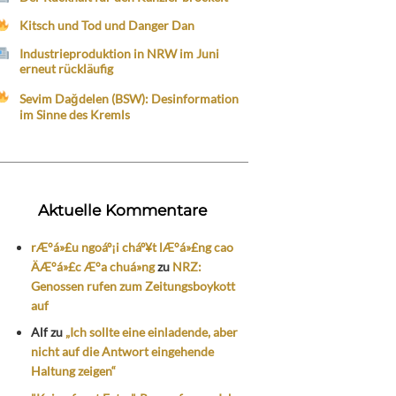
Kitsch und Tod und Danger Dan
Industrieproduktion in NRW im Juni
erneut rückläufig
Sevim Dağdelen (BSW): Desinformation
im Sinne des Kremls
Aktuelle Kommentare
rÆ°á»£u ngoáº¡i cháº¥t lÆ°á»£ng cao
ÄÆ°á»£c Æ°a chuá»ng
zu
NRZ:
Genossen rufen zum Zeitungsboykott
auf
Alf
zu
„Ich sollte eine einladende, aber
nicht auf die Antwort eingehende
Haltung zeigen“