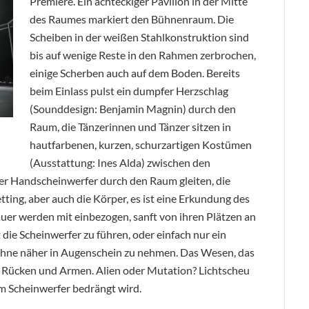
Premiere. Ein achteckiger Pavillon in der Mitte
des Raumes markiert den Bühnenraum. Die
Scheiben in der weißen Stahlkonstruktion sind
bis auf wenige Reste in den Rahmen zerbrochen,
einige Scherben auch auf dem Boden. Bereits
beim Einlass pulst ein dumpfer Herzschlag
(Sounddesign: Benjamin Magnin) durch den
Raum, die Tänzerinnen und Tänzer sitzen in
hautfarbenen, kurzen, schurzartigen Kostümen
(Ausstattung: Ines Alda) zwischen den
er Handscheinwerfer durch den Raum gleiten, die
ting, aber auch die Körper, es ist eine Erkundung des
uer werden mit einbezogen, sanft von ihren Plätzen an
die Scheinwerfer zu führen, oder einfach nur ein
hne näher in Augenschein zu nehmen. Das Wesen, das
an Rücken und Armen. Alien oder Mutation? Lichtscheu
em Scheinwerfer bedrängt wird.