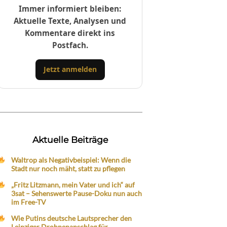
Immer informiert bleiben:
Aktuelle Texte, Analysen und
Kommentare direkt ins
Postfach.
Jetzt anmelden
Aktuelle Beiträge
Waltrop als Negativbeispiel: Wenn die
Stadt nur noch mäht, statt zu pflegen
„Fritz Litzmann, mein Vater und ich“ auf
3sat – Sehenswerte Pause-Doku nun auch
im Free-TV
Wie Putins deutsche Lautsprecher den
Leipziger Drohnenanschlag für