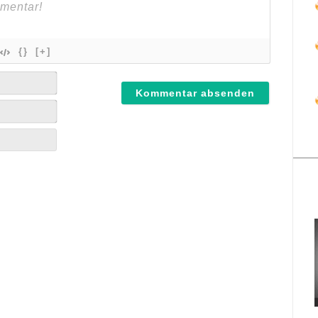
{}
[+]