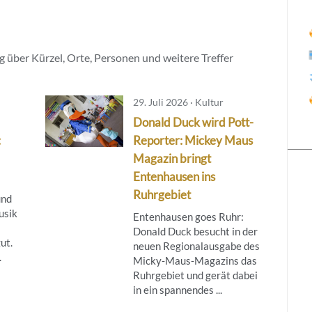
 über Kürzel, Orte, Personen und weitere Treffer
29. Juli 2026 · Kultur
Donald Duck wird Pott-
:
Reporter: Mickey Maus
Magazin bringt
Entenhausen ins
Ruhrgebiet
und
usik
Entenhausen goes Ruhr:
Donald Duck besucht in der
ut.
neuen Regionalausgabe des
.
Micky‑Maus‑Magazins das
Ruhrgebiet und gerät dabei
in ein spannendes ...