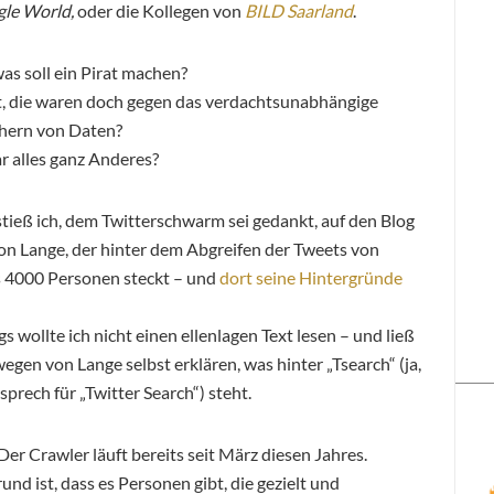
gle World,
oder die Kollegen von
BILD Saarland
.
s soll ein Pirat machen?
at, die waren doch gegen das verdachtsunabhängige
hern von Daten?
r alles ganz Anderes?
stieß ich, dem Twitterschwarm sei gedankt, auf den Blog
on Lange, der hinter dem Abgreifen der Tweets von
s 4000 Personen steckt – und
dort seine Hintergründe
gs wollte ich nicht einen ellenlagen Text lesen – und ließ
egen von Lange selbst erklären, was hinter „Tsearch“ (ja,
sprech für „Twitter Search“) steht.
Der Crawler läuft bereits seit März diesen Jahres.
und ist, dass es Personen gibt, die gezielt und