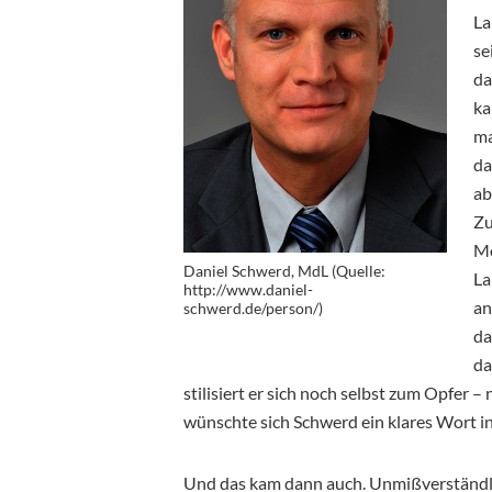
La
se
da
ka
ma
da
ab
Zu
Mo
Daniel Schwerd, MdL (Quelle:
La
http://www.daniel-
an
schwerd.de/person/)
da
da
stilisiert er sich noch selbst zum Opfer – 
wünschte sich Schwerd ein klares Wort i
Und das kam dann auch. Unmißverständlic