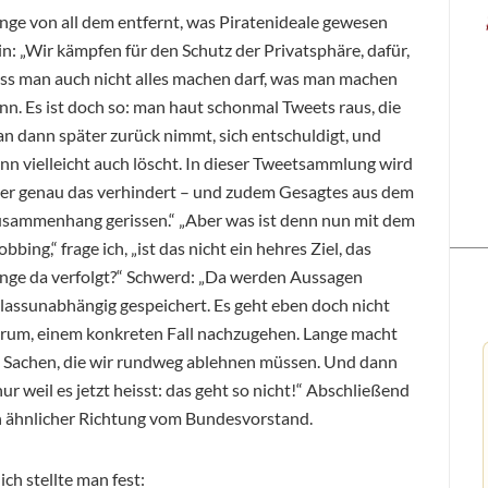
nge von all dem entfernt, was Piratenideale gewesen
in: „Wir kämpfen für den Schutz der Privatsphäre, dafür,
ss man auch nicht alles machen darf, was man machen
nn. Es ist doch so: man haut schonmal Tweets raus, die
n dann später zurück nimmt, sich entschuldigt, und
nn vielleicht auch löscht. In dieser Tweetsammlung wird
er genau das verhindert – und zudem Gesagtes aus dem
sammenhang gerissen.“ „Aber was ist denn nun mit dem
bbing,“ frage ich, „ist das nicht ein hehres Ziel, das
nge da verfolgt?“ Schwerd: „Da werden Aussagen
lassunabhängig gespeichert. Es geht eben doch nicht
rum, einem konkreten Fall nachzugehen. Lange macht
 Sachen, die wir rundweg ablehnen müssen. Und dann
nur weil es jetzt heisst: das geht so nicht!“ Abschließend
n ähnlicher Richtung vom Bundesvorstand.
h stellte man fest: