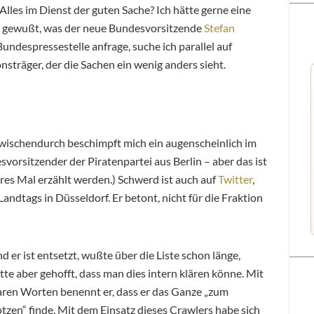
 Alles im Dienst der guten Sache? Ich hätte gerne eine
e gewußt, was der neue Bundesvorsitzende
Stefan
undespressestelle anfrage, suche ich parallel auf
sträger, der die Sachen ein wenig anders sieht.
Zwischendurch beschimpft mich ein augenscheinlich im
orsitzender der Piratenpartei aus Berlin – aber das ist
eres Mal erzählt werden.) Schwerd ist auch auf
Twitter
,
ndtags in Düsseldorf. Er betont, nicht für die Fraktion
d er ist entsetzt, wußte über die Liste schon länge,
tte aber gehofft, dass man dies intern klären könne. Mit
aren Worten benennt er, dass er das Ganze „zum
tzen“ finde. Mit dem Einsatz dieses Crawlers habe sich