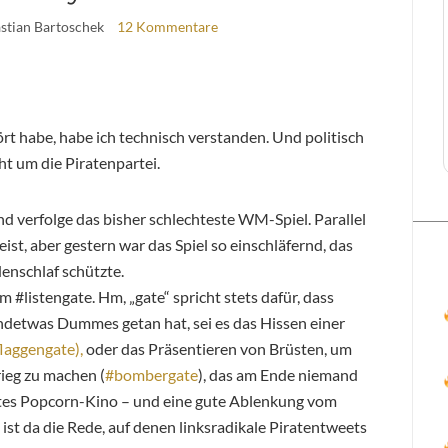
astian Bartoschek
12 Kommentare
hört habe, habe ich technisch verstanden. Und politisch
ht um die Piratenpartei.
nd verfolge das bisher schlechteste WM-Spiel. Parallel
eist, aber gestern war das Spiel so einschläfernd, das
enschlaf schützte.
 #listengate. Hm, „gate“ spricht stets dafür, dass
endetwas Dummes getan hat, sei es das Hissen einer
flaggengate),
oder das Präsentieren von Brüsten, um
ieg zu machen (
#bombergate
), das am Ende niemand
ertes Popcorn-Kino – und eine gute Ablenkung vom
 ist da die Rede, auf denen linksradikale Piratentweets