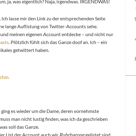
um, ja, was eigentlich? Naja, irgendwas. IRGENDWAS!
 Ich lasse mir den Link zu der entsprechenden Seite
ine lange Auflistung von Twitter-Accounts sehe.
e, und meinen eigenen Account entdecke – und nicht nur
asts
. Plötzlich fühlt sich das Ganze doof an. Ich – ein
ikales getwittert haben.
da ging es wieder um die Dame, deren vornehmste
uss man nicht lustig finden, was ich da geschrieben
 was soll das Ganze.
 der List der Account auch wir
Ruhrbarone
gelistet sind.