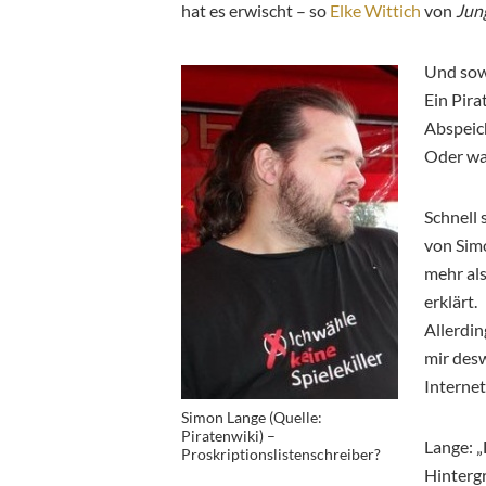
hat es erwischt – so
Elke Wittich
von
Jun
Und sowa
Ein Pir
Abspeic
Oder wa
Schnell 
von Sim
mehr al
erklärt.
Allerdin
mir desw
Internet
Simon Lange (Quelle:
Piratenwiki) –
Lange: „
Proskriptionslistenschreiber?
Hintergr